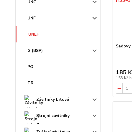
UNC
UNF
UNEF
Sadový 
G (BSP)
PG
185 K
153 Kč
b
TR
Závitníky bitové
Strojní závitníky
Tvářecí závitníky