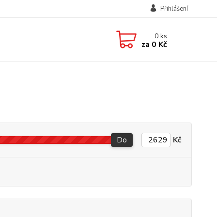
Přihlášení
0
ks
za
0 Kč
Do
Kč