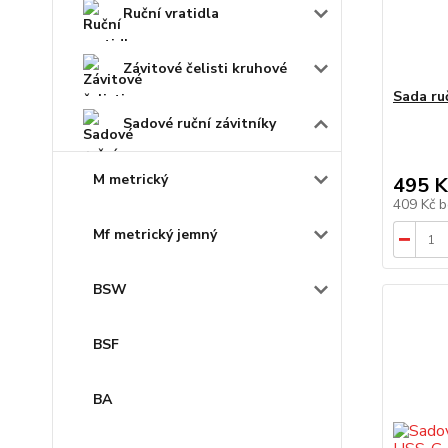
Ruční vratidla
Závitové čelisti kruhové
Sada ru
Sadové ruční závitníky
M metrický
495 K
409 Kč
b
Mf metrický jemný
BSW
BSF
BA