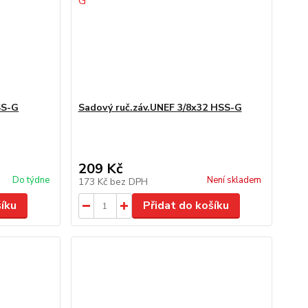
SS-G
Sadový ruč.záv.UNEF 3/8x32 HSS-G
209 Kč
Do týdne
Není skladem
173 Kč
bez DPH
šíku
Přidat do košíku