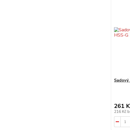
Sadový 
261 K
216 Kč
b