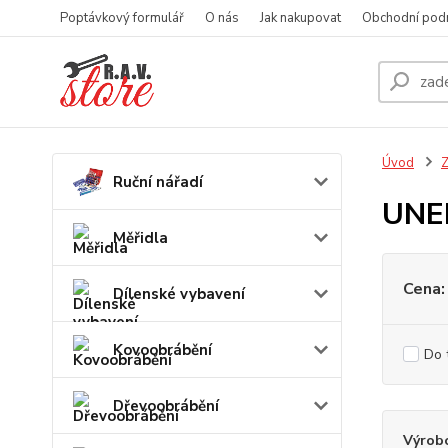
Poptávkový formulář
O nás
Jak nakupovat
Obchodní pod
Úvod
Z
Ruční nářadí
UNE
Měřidla
Cena:
Dílenské vybavení
Kovoobrábění
Do 
Dřevoobrábění
Výrob