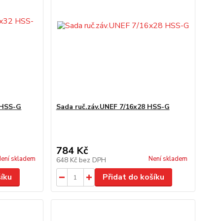
 HSS-G
Sada ruč.záv.UNEF 7/16x28 HSS-G
784 Kč
ení skladem
Není skladem
648 Kč
bez DPH
šíku
Přidat do košíku