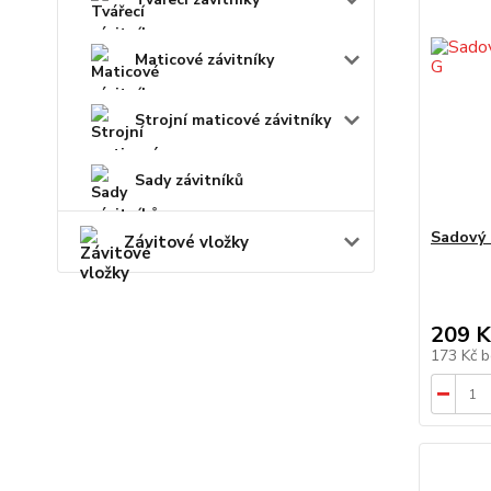
Maticové závitníky
Strojní maticové závitníky
Sady závitníků
Sadový 
Závitové vložky
209 K
173 Kč
b