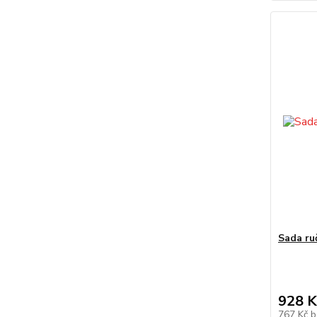
Sada ru
928 K
767 Kč
b