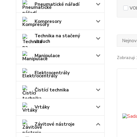
Pneumatické nářadí
VO
Kompresory
Technika na stačený
Nejnově
vzduch
Manipulace
Zobrazuji 
Elektrocentrály
Čistící technika
Vrtáky
Závitové nástroje