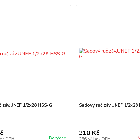
č.záv.UNEF 1/2x28 HSS-G
Sadový ruč.záv.UNEF 1/2x28
č
310 Kč
Do týdne
N
ez DPH
256 Kč
bez DPH