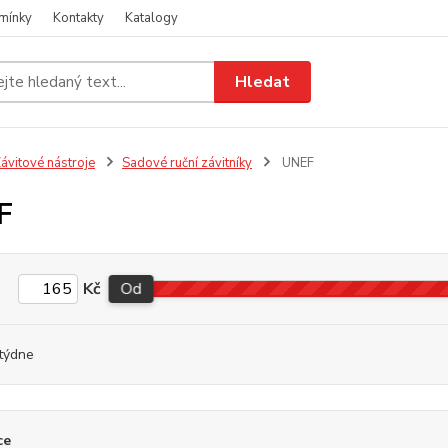
mínky
Kontakty
Katalogy
Hledat
ávitové nástroje
Sadové ruční závitníky
UNEF
F
Kč
Od
týdne
ce