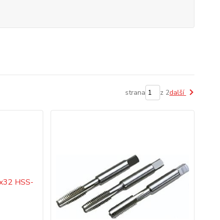
strana
z 2
další