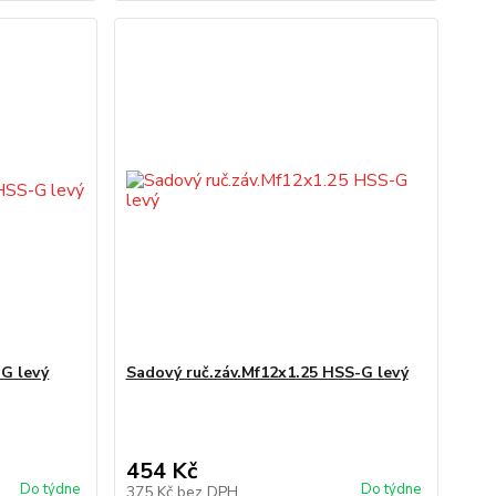
-G levý
Sadový ruč.záv.Mf12x1.25 HSS-G levý
454 Kč
Do týdne
Do týdne
375 Kč
bez DPH