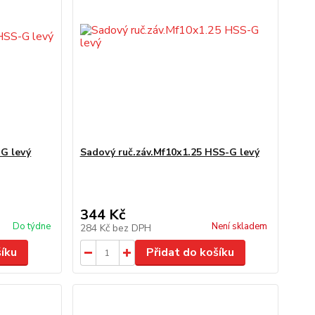
-G levý
Sadový ruč.záv.Mf10x1.25 HSS-G levý
344 Kč
Do týdne
Není skladem
284 Kč
bez DPH
šíku
Přidat do košíku