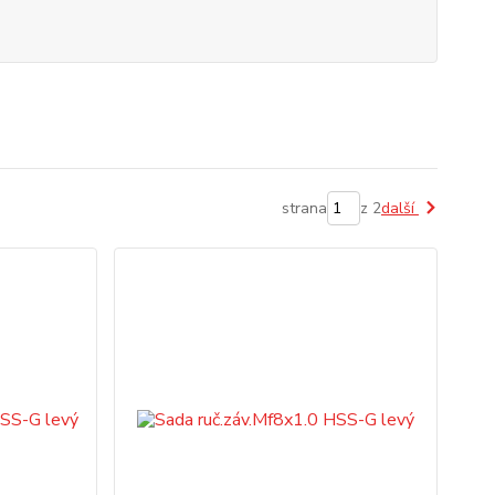
strana
z 2
další