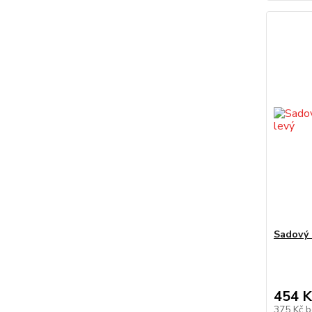
Sadový 
454 K
375 Kč
b