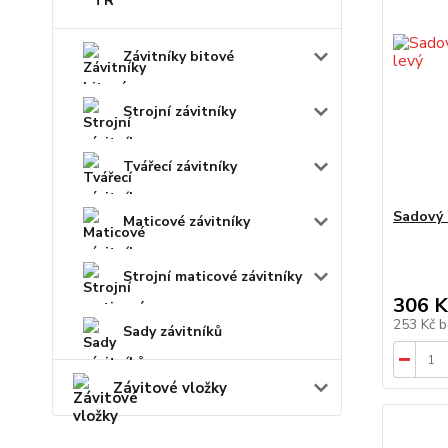
TR
Závitníky bitové
Strojní závitníky
Tvářecí závitníky
Sadový 
Maticové závitníky
Strojní maticové závitníky
306 K
253 Kč
b
Sady závitníků
Závitové vložky