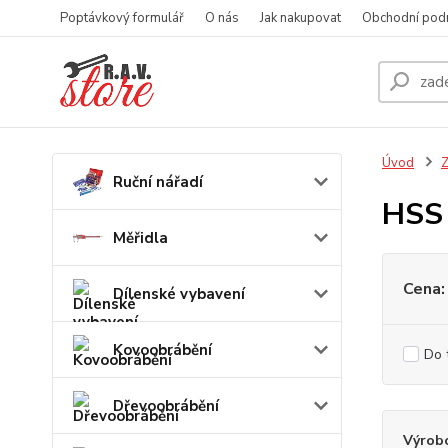
Poptávkový formulář
O nás
Jak nakupovat
Obchodní pod
Úvod
Z
Ruční nářadí
HSS 
Měřidla
Cena:
Dílenské vybavení
Kovoobrábění
Do 
Dřevoobrábění
Výrob