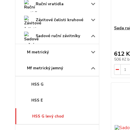
Ruční vratidla
Závitové čelisti kruhové
Sada ru
Sadové ruční závitníky
M metrický
612 K
506 Kč
b
Mf metrický jemný
HSS G
HSS E
HSS G levý chod