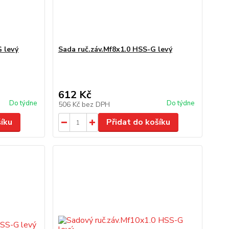
G levý
Sada ruč.záv.Mf8x1.0 HSS-G levý
612 Kč
Do týdne
Do týdne
506 Kč
bez DPH
šíku
Přidat do košíku