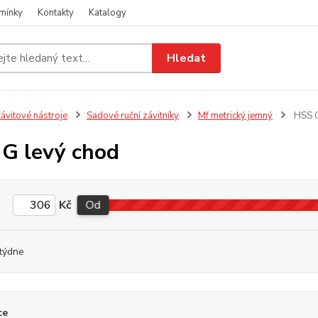
mínky
Kontakty
Katalogy
Hledat
ávitové nástroje
Sadové ruční závitníky
Mf metrický jemný
HSS G
G levý chod
Kč
Od
týdne
ce