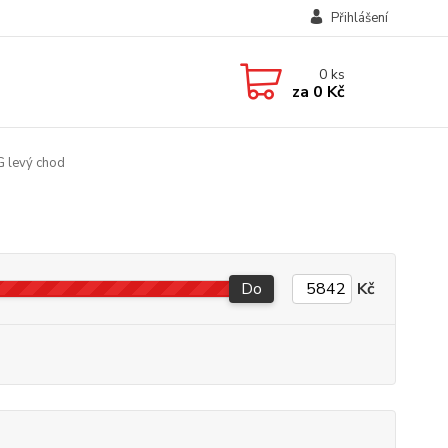
Přihlášení
0
ks
za
0 Kč
 levý chod
Do
Kč