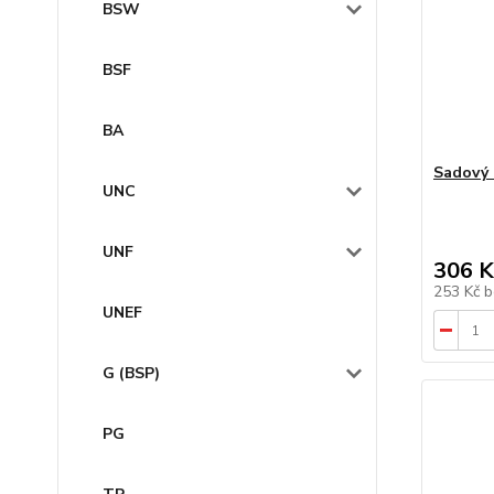
BSW
BSF
BA
Sadový 
UNC
UNF
306 K
253 Kč
b
UNEF
G (BSP)
PG