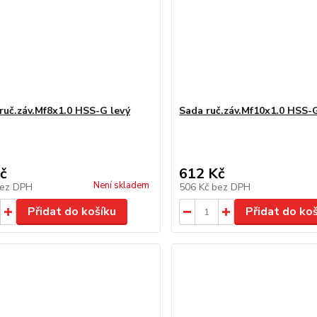
ruč.záv.Mf8x1.0 HSS-G levý
Sada ruč.záv.Mf10x1.0 HSS-
č
612 Kč
Není skladem
ez DPH
506 Kč
bez DPH
Přidat do košíku
Přidat do ko