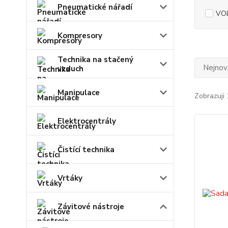
Pneumatické nářadí
VO
Kompresory
Technika na stačený
Nejnově
vzduch
Manipulace
Zobrazuji 
Elektrocentrály
Čistící technika
Vrtáky
Závitové nástroje