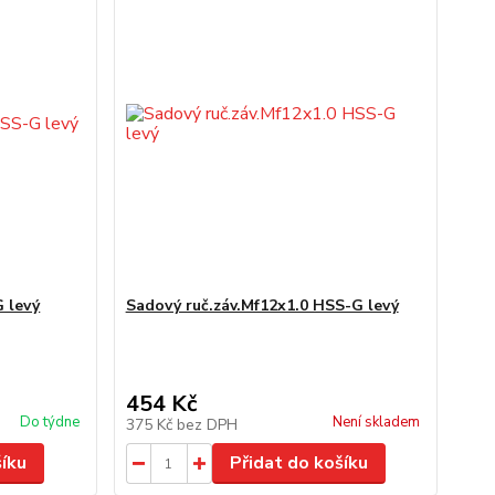
G levý
Sadový ruč.záv.Mf12x1.0 HSS-G levý
454 Kč
Do týdne
Není skladem
375 Kč
bez DPH
šíku
Přidat do košíku