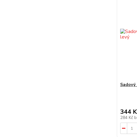
Sadový 
344 K
284 Kč
b