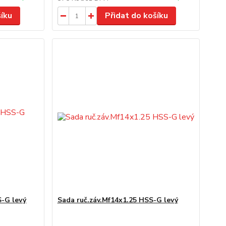
šíku
Přidat do košíku
S-G levý
Sada ruč.záv.Mf14x1.25 HSS-G levý