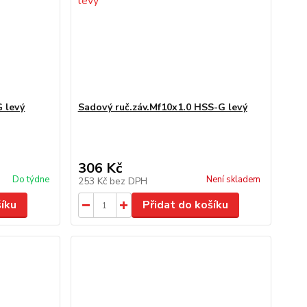
G levý
Sadový ruč.záv.Mf10x1.0 HSS-G levý
306 Kč
Do týdne
Není skladem
253 Kč
bez DPH
šíku
Přidat do košíku