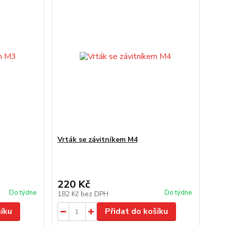
Vrták se závitníkem M4
220 Kč
Do týdne
Do týdne
182 Kč
bez DPH
šíku
Přidat do košíku