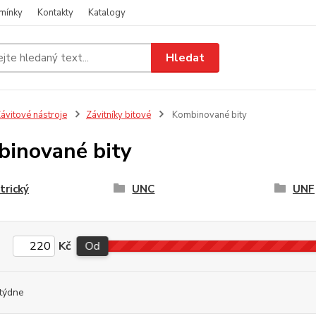
mínky
Kontakty
Katalogy
Hledat
ávitové nástroje
Závitníky bitové
Kombinované bity
inované bity
trický
UNC
UNF
Kč
Od
týdne