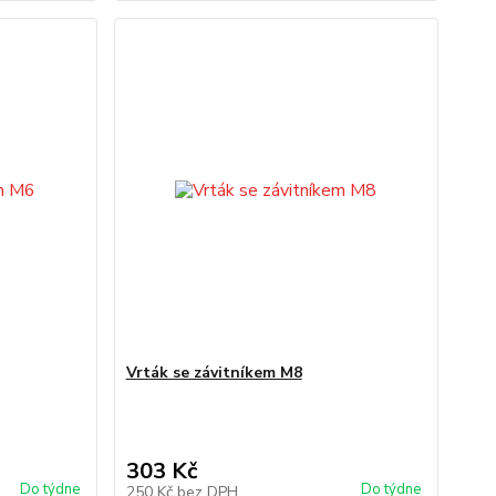
Vrták se závitníkem M8
303 Kč
Do týdne
Do týdne
250 Kč
bez DPH