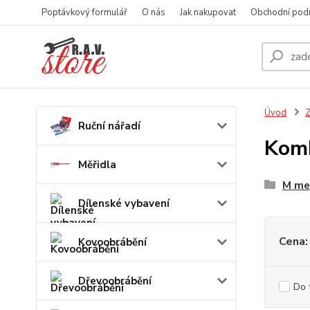
Poptávkový formulář
O nás
Jak nakupovat
Obchodní pod
Úvod
Z
Ruční nářadí
Komb
Měřidla
M me
Dílenské vybavení
Cena:
Kovoobrábění
Dřevoobrábění
Do 