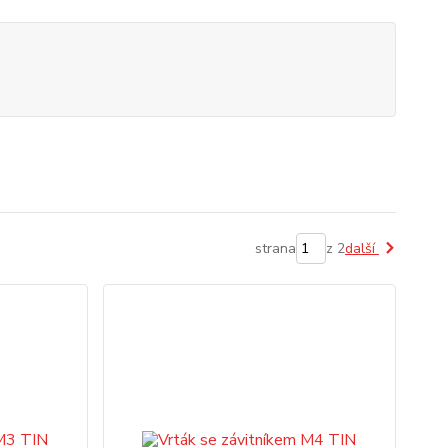
strana
z 2
další