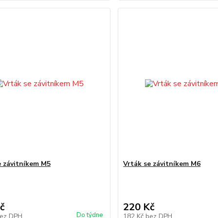
e závitníkem M5
Vrták se závitníkem M6
č
220 Kč
Do týdne
ez DPH
182 Kč
bez DPH