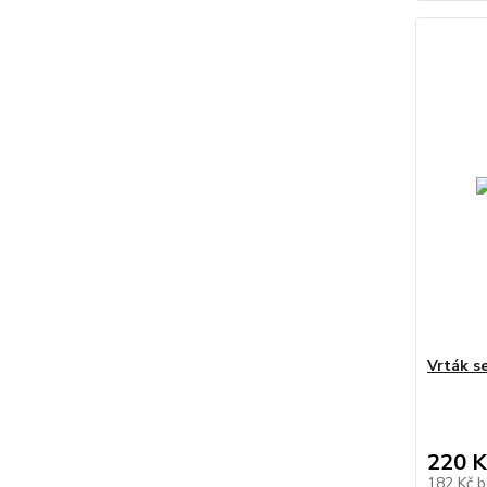
Vrták s
220 K
182 Kč
b