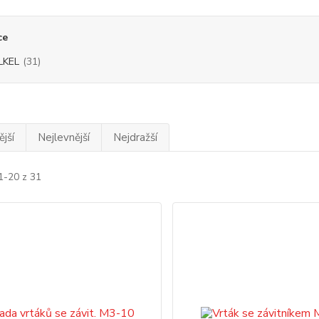
ce
LKEL
(31)
jší
Nejlevnější
Nejdražší
1-20 z 31