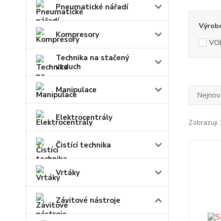
Pneumatické nářadí
Výrob
Kompresory
VO
Technika na stačený
vzduch
Manipulace
Nejnově
Elektrocentrály
Zobrazuji 
Čistící technika
Vrtáky
Závitové nástroje