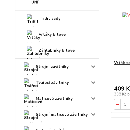
UNF
TriBit sady
Vrtáky bitové
Záhlubníky bitové
Vrták s
Strojní závitníky
Tvářecí závitníky
409 K
338 Kč
b
Maticové závitníky
Strojní maticové závitníky