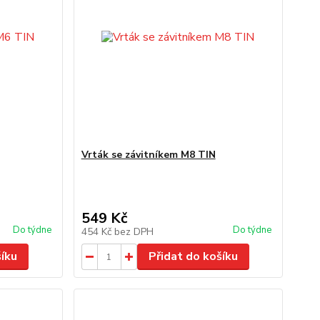
Vrták se závitníkem M8 TIN
549 Kč
Do týdne
Do týdne
454 Kč
bez DPH
šíku
Přidat do košíku