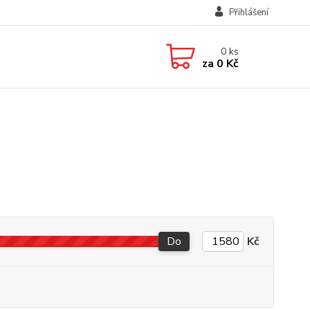
Přihlášení
0
ks
za
0 Kč
Do
Kč