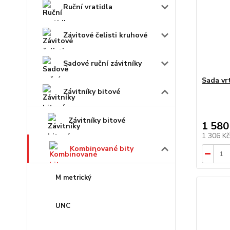
Ruční vratidla
Závitové čelisti kruhové
Sadové ruční závitníky
Sada vr
Závitníky bitové
Závitníky bitové
1 580
1 306 K
Kombinované bity
M metrický
UNC