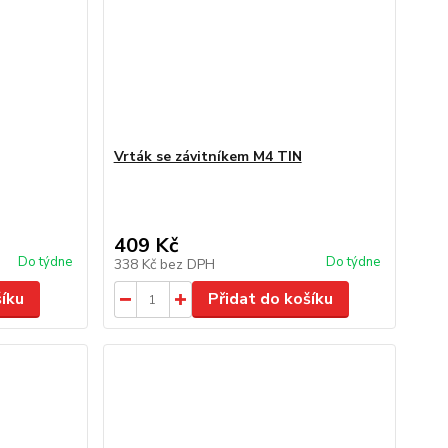
Vrták se závitníkem M4 TIN
409 Kč
Do týdne
Do týdne
338 Kč
bez DPH
šíku
Přidat do košíku