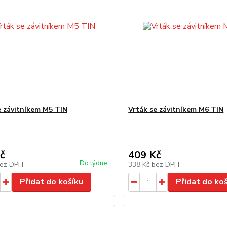
e závitníkem M5 TIN
Vrták se závitníkem M6 TIN
č
409 Kč
Do týdne
ez DPH
338 Kč
bez DPH
Přidat do košíku
Přidat do ko