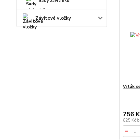
Sady závitníků
Závitové vložky
Vrták s
756 K
625 Kč
b