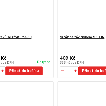
táků se závit. M3-10
Vrták se závitníkem M3 TIN
 Kč
409 Kč
Do týdne
č
bez DPH
338 Kč
bez DPH
Přidat do košíku
Přidat do ko