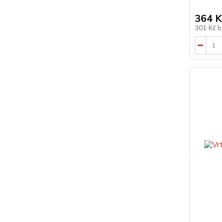
364 K
301 Kč
b