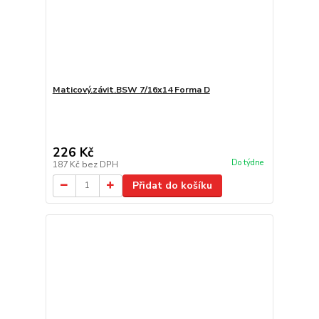
Maticový.závit.BSW 7/16x14 Forma D
226 Kč
Do týdne
187 Kč
bez DPH
Přidat do košíku