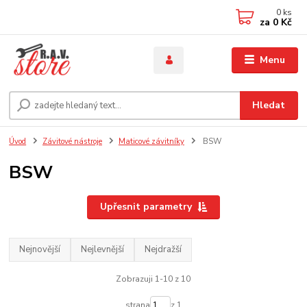
0
ks
za
0 Kč
Menu
Hledat
Úvod
Závitové nástroje
Maticové závitníky
BSW
BSW
Upřesnit parametry
Nejnovější
Nejlevnější
Nejdražší
Zobrazuji 1-10 z 10
strana
z 1