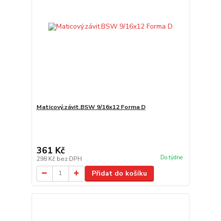
Maticový.závit.BSW 9/16x12 Forma D
361 Kč
Do týdne
298 Kč
bez DPH
Přidat do košíku