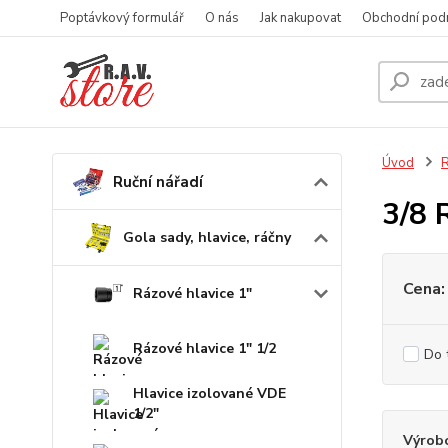
Poptávkový formulář
O nás
Jak nakupovat
Obchodní pod
Úvod
R
Ruční nářadí
3/8 
Gola sady, hlavice, ráčny
Cena:
Rázové hlavice 1"
Rázové hlavice 1" 1/2
Do 
Hlavice izolované VDE
1/2"
Výrob