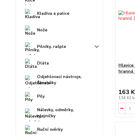
Kladiva a palice
Nože
Pilníky, rašple
Dláta
Hlavice
hranná
Odjehlovací nástroje,
Škrabáky
163 K
Pily
134 Kč
b
Nálevky, odměrky,
olejničky
Ruční svěrky