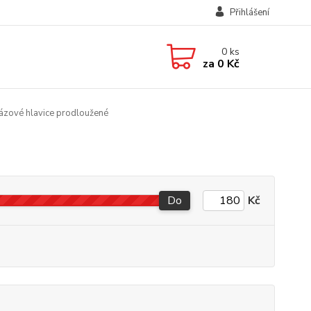
Přihlášení
0
ks
za
0 Kč
ázové hlavice prodloužené
Do
Kč