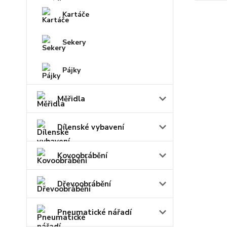
Kartáče
Sekery
Pájky
Měřidla
Dílenské vybavení
Kovoobrábění
Dřevoobrábění
Pneumatické nářadí