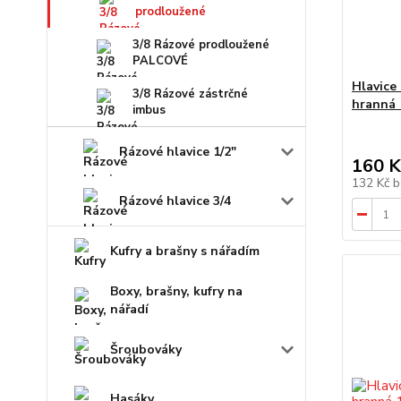
prodloužené
3/8 Rázové prodloužené
PALCOVÉ
Hlavice
3/8 Rázové zástrčné
hranná
imbus
Rázové hlavice 1/2"
160 K
132 Kč
b
Rázové hlavice 3/4
Kufry a brašny s nářadím
Boxy, brašny, kufry na
nářadí
Šroubováky
Hasáky