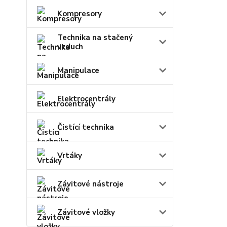
Kompresory
Technika na stačený
vzduch
Manipulace
Elektrocentrály
Čistící technika
Vrtáky
Závitové nástroje
Závitové vložky