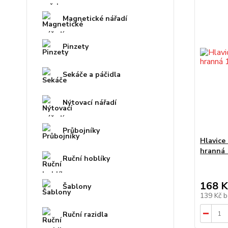
Magnetické nářadí
Pinzety
Sekáče a páčidla
Nýtovací nářadí
Průbojníky
Hlavice
hranná
Ruční hoblíky
168 K
Šablony
139 Kč
b
Ruční razidla