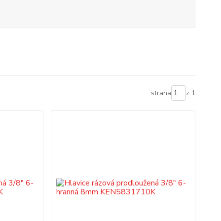
strana
z 1