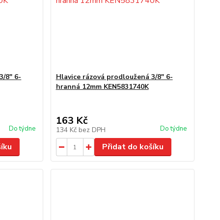
3/8" 6-
Hlavice rázová prodloužená 3/8" 6-
hranná 12mm KEN5831740K
163 Kč
Do týdne
Do týdne
134 Kč
bez DPH
šíku
Přidat do košíku