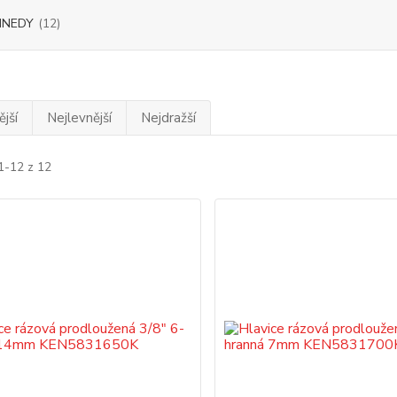
NNEDY
(12)
jší
Nejlevnější
Nejdražší
1-12 z 12