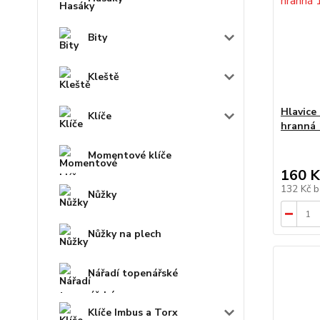
Bity
Kleště
Hlavice
Klíče
hranná
Momentové klíče
160 K
132 Kč
b
Nůžky
Nůžky na plech
Nářadí topenářské
Klíče Imbus a Torx