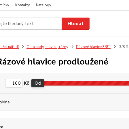
mínky
Kontakty
Katalogy
Hledat
uční nářadí
Gola sady, hlavice, ráčny
Rázové hlavice 3/8"
3/8 R
Rázové hlavice prodloužené
Kč
Od
týdne
ce