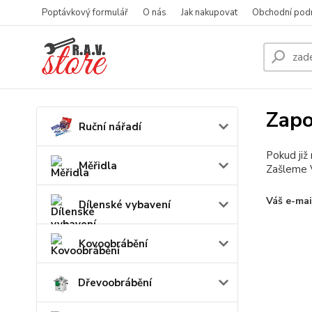
Poptávkový formulář
O nás
Jak nakupovat
Obchodní pod
Zapo
Ruční nářadí
Pokud již
Měřidla
Zašleme V
Váš e-mai
Dílenské vybavení
Kovoobrábění
Dřevoobrábění