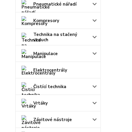
Pneumatické nářadí
Kompresory
Technika na stačený
vzduch
Manipulace
Elektrocentrály
Čistící technika
Vrtáky
Závitové nástroje