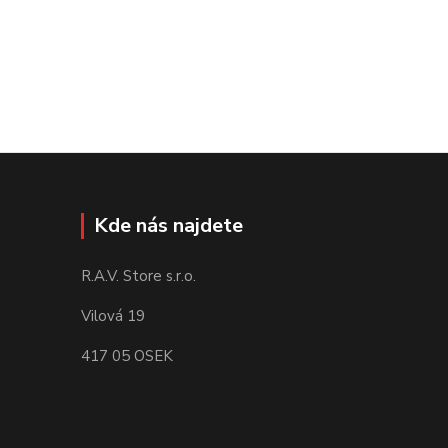
Kde nás najdete
R.A.V. Store s.r.o.
Vilová 19
417 05 OSEK