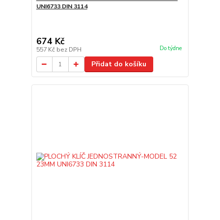
UNI6733 DIN 3114
674 Kč
Do týdne
557 Kč
bez DPH
Přidat do košíku