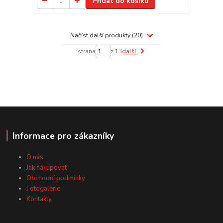
Přidat do košíku
Načíst další produkty (20)
strana
z 13
další
Informace pro zákazníky
O nás
Jak nakupovat
Obchodní podmínky
Fotogalerie
Kontakty