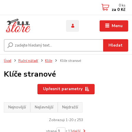
0
ks
za
0 Kč
Menu
Hledat
Úvod
Ruční nářadí
Klíče
Klíče stranové
Klíče stranové
Upřesnit parametry
Nejnovější
Nejlevnější
Nejdražší
Zobrazuji 1-20 z 253
strana
z 13
další