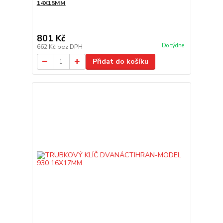
14X15MM
801 Kč
Do týdne
662 Kč
bez DPH
Přidat do košíku