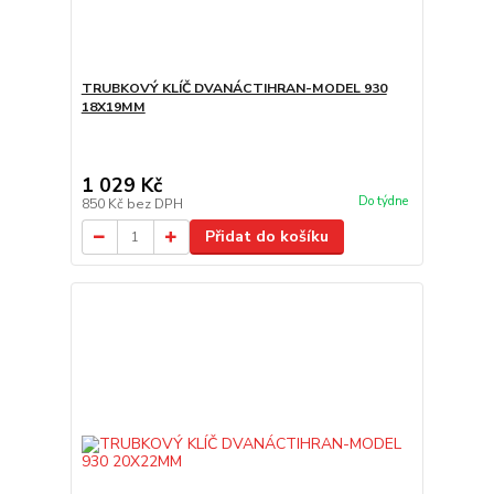
TRUBKOVÝ KLÍČ DVANÁCTIHRAN-MODEL 930
18X19MM
1 029 Kč
Do týdne
850 Kč
bez DPH
Přidat do košíku