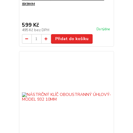
8X9MM
599 Kč
Do týdne
495 Kč
bez DPH
Přidat do košíku