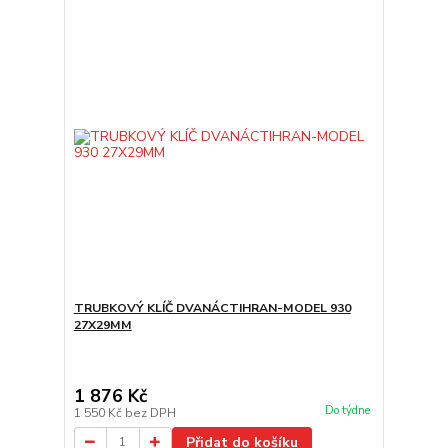
TRUBKOVÝ KLÍČ DVANÁCTIHRAN-MODEL 930
27X29MM
1 876 Kč
Do týdne
1 550 Kč
bez DPH
Přidat do košíku