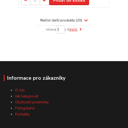
Přidat do košíku
Načíst další produkty (20)
strana
z 6
další
Informace pro zákazníky
O nás
Jak nakupovat
Obchodní podmínky
Fotogalerie
Kontakty