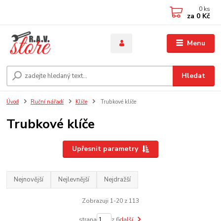
0
ks
za
0 Kč
Menu
Hledat
Úvod
Ruční nářadí
Klíče
Trubkové klíče
Trubkové klíče
Upřesnit parametry
Nejnovější
Nejlevnější
Nejdražší
Zobrazuji 1-20 z 113
strana
z 6
další