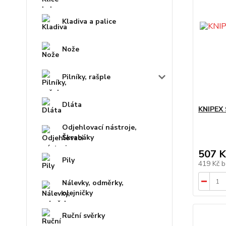
Kladiva a palice
Nože
Pilníky, rašple
Dláta
KNIPEX 
Odjehlovací nástroje,
Škrabáky
507 K
Pily
419 Kč
b
Nálevky, odměrky,
olejničky
Ruční svěrky