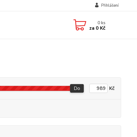
Přihlášení
0
ks
za
0 Kč
Do
Kč