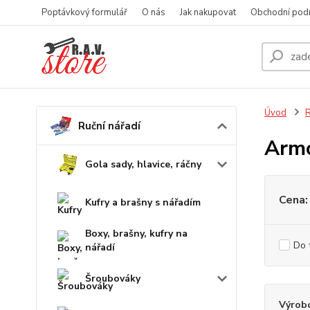
Poptávkový formulář
O nás
Jak nakupovat
Obchodní pod
Úvod
R
Ruční nářadí
Armo
Gola sady, hlavice, ráčny
Cena:
Kufry a brašny s nářadím
Boxy, brašny, kufry na
Do 
nářadí
Šroubováky
Výrob