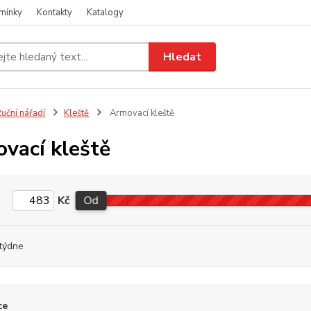
mínky
Kontakty
Katalogy
Hledat
uční nářadí
Kleště
Armovací kleště
vací kleště
Kč
Od
týdne
ce