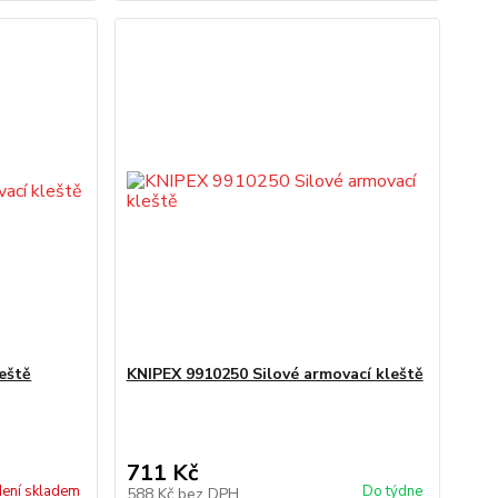
eště
KNIPEX 9910250 Silové armovací kleště
711 Kč
ení skladem
Do týdne
588 Kč
bez DPH