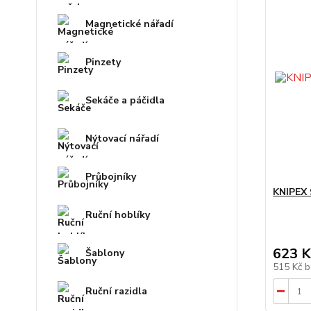
Magnetické nářadí
Pinzety
Sekáče a páčidla
Nýtovací nářadí
Průbojníky
KNIPEX 
Ruční hoblíky
623 K
Šablony
515 Kč
b
Ruční razidla