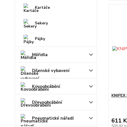
Kartáče
Sekery
Pájky
Měřidla
Dílenské vybavení
Kovoobrábění
KNIPEX 
Dřevoobrábění
Pneumatické nářadí
611 K
505 Kč
b