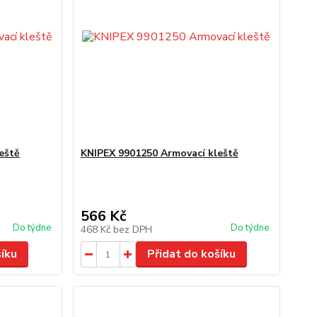
eště
KNIPEX 9901250 Armovací kleště
566 Kč
Do týdne
Do týdne
468 Kč
bez DPH
šíku
Přidat do košíku