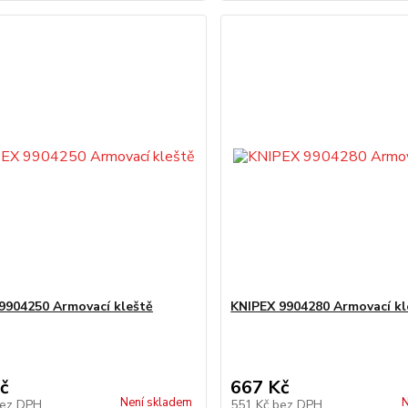
9904250 Armovací kleště
KNIPEX 9904280 Armovací kl
č
667 Kč
Není skladem
N
ez DPH
551 Kč
bez DPH