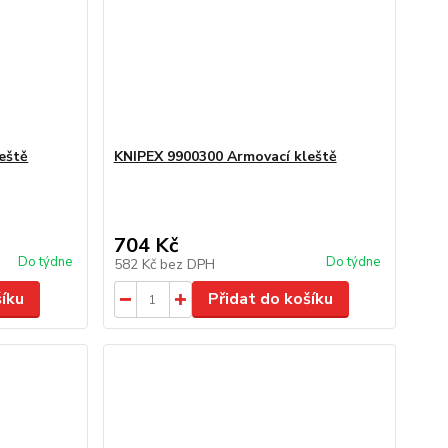
eště
KNIPEX 9900300 Armovací kleště
704 Kč
Do týdne
Do týdne
582 Kč
bez DPH
šíku
Přidat do košíku