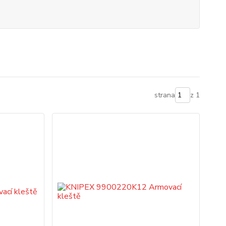
strana
z 1