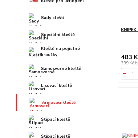
Kleště pro uchopení
Sady kleští
KNIPEX 
Speciální kleště
Kleště na pojistné
kroužky
483 K
399 Kč
b
Samosvorné kleště
Lisovací kleště
Armovací kleště
Štípací kleště
Štípací kleště