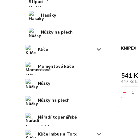
Hasáky
Nůžky na plech
KNIPEX 
Klíče
Momentové klíče
541 K
447 Kč
b
Nůžky
Nůžky na plech
Nářadí topenářské
Klíče Imbus a Torx