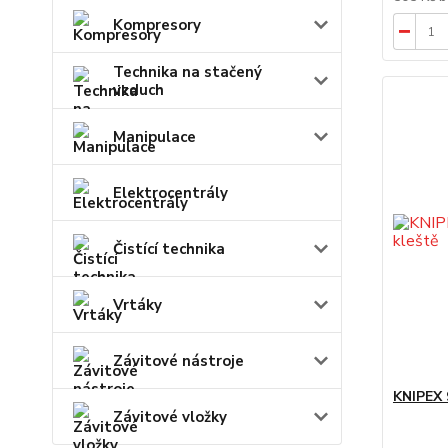
Kompresory
Technika na stačený
vzduch
Manipulace
Elektrocentrály
Čistící technika
Vrtáky
Závitové nástroje
KNIPEX 
Závitové vložky