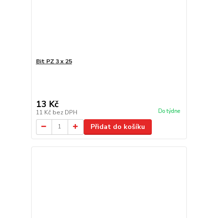
Bit PZ 3 x 25
13 Kč
Do týdne
11 Kč
bez DPH
Přidat do košíku