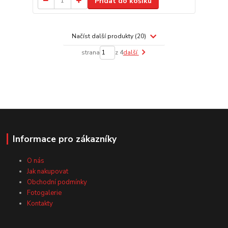
Přidat do košíku
Načíst další produkty (20)
strana
z 4
další
Informace pro zákazníky
O nás
Jak nakupovat
Obchodní podmínky
Fotogalerie
Kontakty