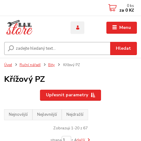
0
ks
za
0 Kč
Menu
Hledat
Úvod
Ruční nářadí
Bity
Křížový PZ
Křížový PZ
Upřesnit parametry
Nejnovější
Nejlevnější
Nejdražší
Zobrazuji 1-20 z 67
strana
z 4
další