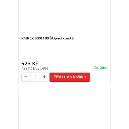
KNIPEX 5001180 Štípací kleště
523 Kč
Do týdne
432 Kč
bez DPH
Přidat do košíku