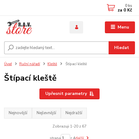
0
ks
za
0 Kč
Menu
Hledat
Úvod
Ruční nářadí
Kleště
Štípací kleště
Štípací kleště
Upřesnit parametry
Nejnovější
Nejlevnější
Nejdražší
Zobrazuji 1-20 z 67
strana
z 4
další