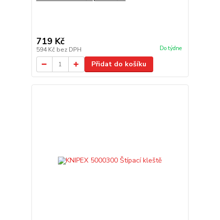
719 Kč
Do týdne
594 Kč
bez DPH
Přidat do košíku