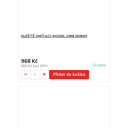
KLEŠTĚ OMÍTACÍ-MODEL 1098 250MM
968 Kč
Do týdne
800 Kč
bez DPH
Přidat do košíku