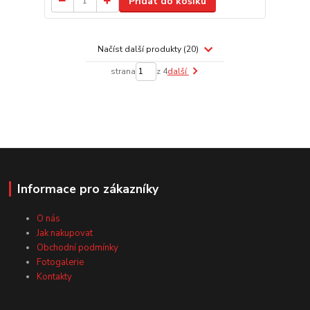
Přidat do košíku
Načíst další produkty (20)
strana
z 4
další
Informace pro zákazníky
O nás
Jak nakupovat
Obchodní podmínky
Fotogalerie
Kontakty