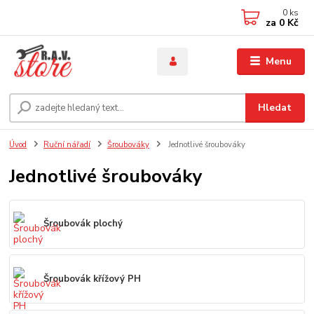
0
ks
za
0 Kč
Menu
Hledat
Úvod
Ruční nářadí
Šroubováky
Jednotlivé šroubováky
Jednotlivé šroubováky
Šroubovák plochý
Šroubovák křížový PH