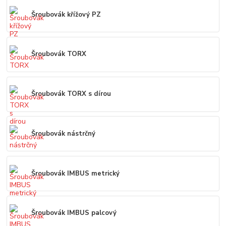
Šroubovák křížový PZ
Šroubovák TORX
Šroubovák TORX s dírou
Šroubovák nástrčný
Šroubovák IMBUS metrický
Šroubovák IMBUS palcový