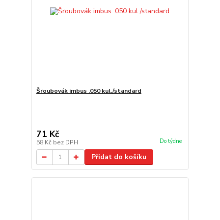
Šroubovák imbus .050 kul./standard
71 Kč
Do týdne
58 Kč
bez DPH
Přidat do košíku