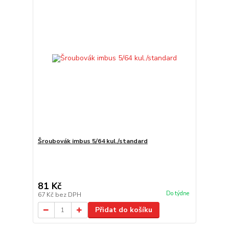
Šroubovák imbus 5/64 kul./standard
81 Kč
Do týdne
67 Kč
bez DPH
Přidat do košíku