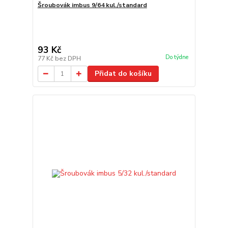
Šroubovák imbus 9/64 kul./standard
93 Kč
Do týdne
77 Kč
bez DPH
Přidat do košíku