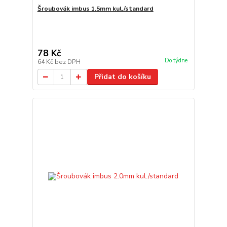
Šroubovák imbus 1.5mm kul./standard
78 Kč
Do týdne
64 Kč
bez DPH
Přidat do košíku