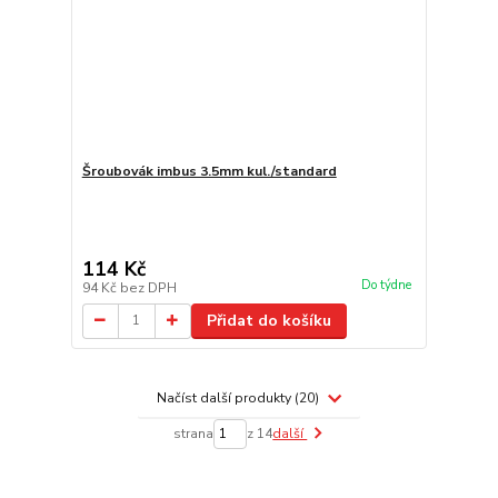
Šroubovák imbus 3.5mm kul./standard
114 Kč
Do týdne
94 Kč
bez DPH
Přidat do košíku
Načíst další produkty (20)
strana
z 14
další