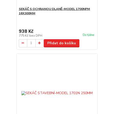
SEKÁČ S OCHRANOU DLANĚ-MODEL 1700NPM
16X300MM
938 Kč
Do týdne
775 Kč
bez DPH
Přidat do košíku