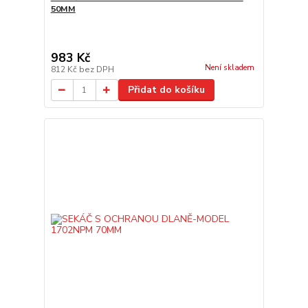
50MM
983 Kč
Není skladem
812 Kč
bez DPH
Přidat do košíku