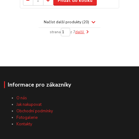
Přidat do košíku
Načíst další produkty (20)
strana
z 7
další
Informace pro zákazníky
O nás
Jak nakupovat
Obchodní podmínky
Fotogalerie
Kontakty