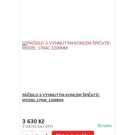
PÁČIDLO S VYHNUTÝM KONCEM ŠPIČATÉ-
MODEL 1704C 1200MM
3 630 Kč
Do týdne
3 000 Kč
bez DPH