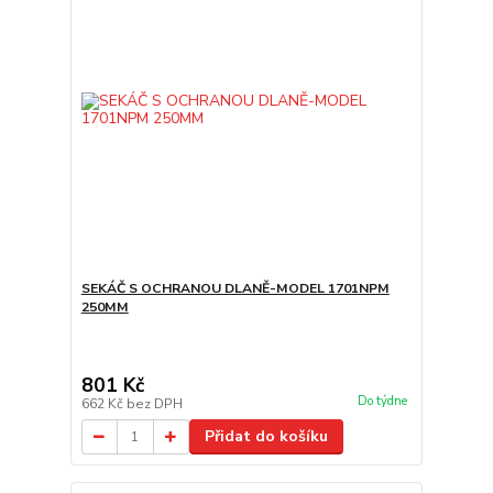
SEKÁČ S OCHRANOU DLANĚ-MODEL 1701NPM
250MM
801 Kč
Do týdne
662 Kč
bez DPH
Přidat do košíku