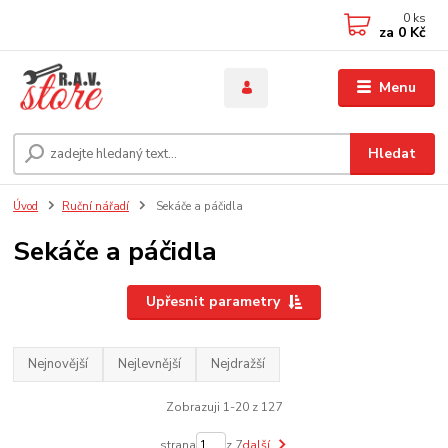
0
ks
za
0 Kč
Menu
Hledat
Úvod
Ruční nářadí
Sekáče a páčidla
Sekáče a páčidla
Upřesnit parametry
Nejnovější
Nejlevnější
Nejdražší
Zobrazuji 1-20 z 127
strana
z 7
další