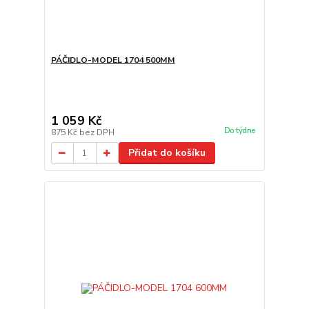
PÁČIDLO-MODEL 1704 500MM
1 059 Kč
Do týdne
875 Kč
bez DPH
Přidat do košíku