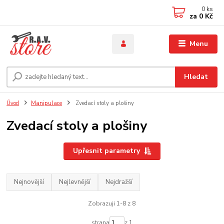
0
ks
za
0 Kč
Menu
Hledat
Úvod
Manipulace
Zvedací stoly a plošiny
Zvedací stoly a plošiny
Upřesnit parametry
Nejnovější
Nejlevnější
Nejdražší
Zobrazuji 1-8 z 8
strana
z 1