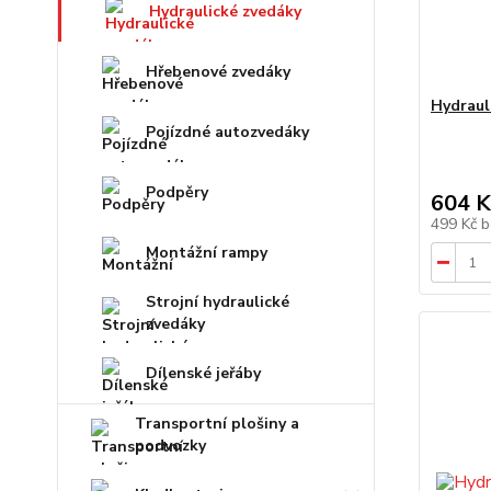
Hydraulické zvedáky
Hřebenové zvedáky
Hydraul
Pojízdné autozvedáky
Podpěry
604 K
499 Kč
b
Montážní rampy
Strojní hydraulické
zvedáky
Dílenské jeřáby
Transportní plošiny a
podvozky