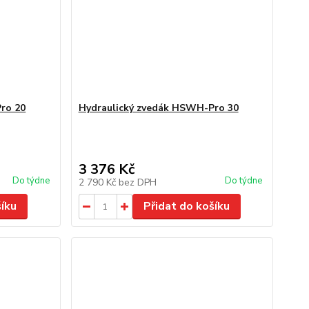
ro 20
Hydraulický zvedák HSWH-Pro 30
3 376 Kč
Do týdne
Do týdne
2 790 Kč
bez DPH
šíku
Přidat do košíku