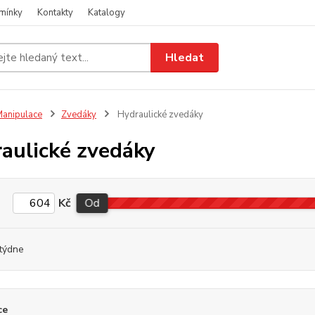
mínky
Kontakty
Katalogy
Hledat
anipulace
Zvedáky
Hydraulické zvedáky
aulické zvedáky
Kč
Od
týdne
ce