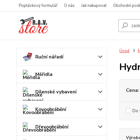
Poptávkový formulář
O nás
Jak nakupovat
Obchodní pod
Úvod
M
Ruční nářadí
Hydr
Měřidla
Cena:
Dílenské vybavení
Kovoobrábění
Do 
Dřevoobrábění
Výrob