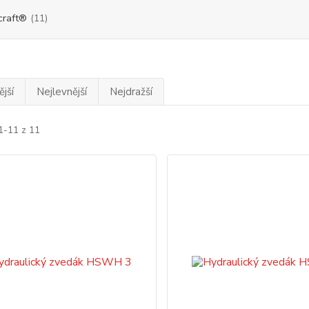
craft®
(11)
jší
Nejlevnější
Nejdražší
1-11 z 11