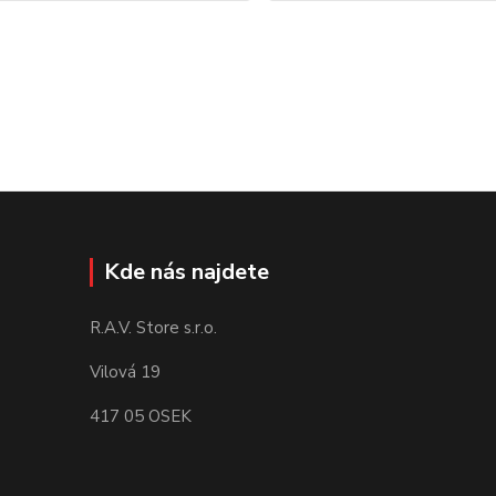
Kde nás najdete
R.A.V. Store s.r.o.
Vilová 19
417 05 OSEK