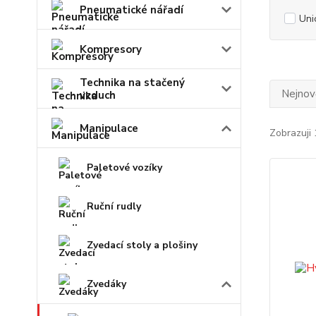
Pneumatické nářadí
Uni
Kompresory
Technika na stačený
Nejnově
vzduch
Manipulace
Zobrazuji 
Paletové vozíky
Ruční rudly
Zvedací stoly a plošiny
Zvedáky