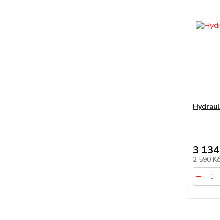
Hydrau
3 134
2 590 K