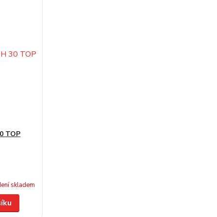
30 TOP
ení skladem
šíku