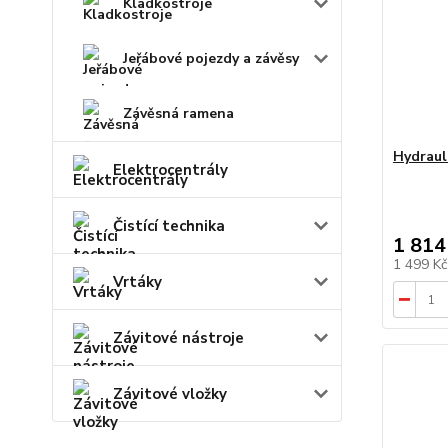
Kladkostroje
Jeřábové pojezdy a závěsy
Závěsná ramena
Hydraul
Elektrocentrály
Čistící technika
1 814
1 499 K
Vrtáky
Závitové nástroje
Závitové vložky