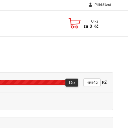
Přihlášení
0
ks
za
0 Kč
Do
Kč