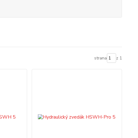
strana
z 1