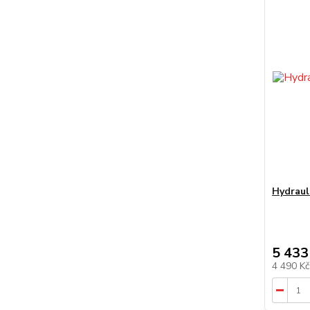
Hydrau
5 433
4 490 K