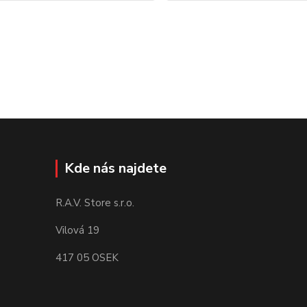
Kde nás najdete
R.A.V. Store s.r.o.
Vilová 19
417 05 OSEK