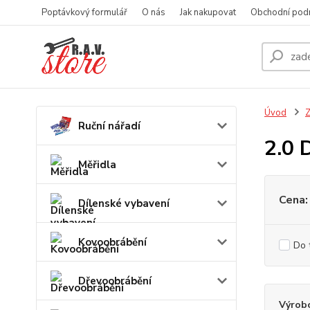
Poptávkový formulář
O nás
Jak nakupovat
Obchodní pod
Úvod
Z
Ruční nářadí
2.0 
Měřidla
Cena:
Dílenské vybavení
Kovoobrábění
Do 
Dřevoobrábění
Výrob