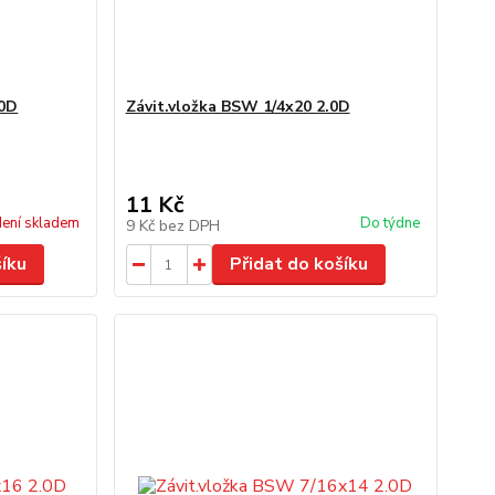
.0D
Závit.vložka BSW 1/4x20 2.0D
11 Kč
ení skladem
Do týdne
9 Kč
bez DPH
šíku
Přidat do košíku