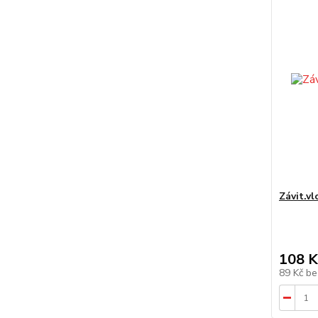
Závit.v
108 K
89 Kč
be