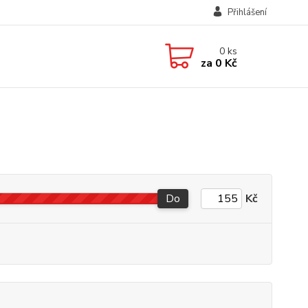
Přihlášení
0
ks
za
0 Kč
Do
Kč