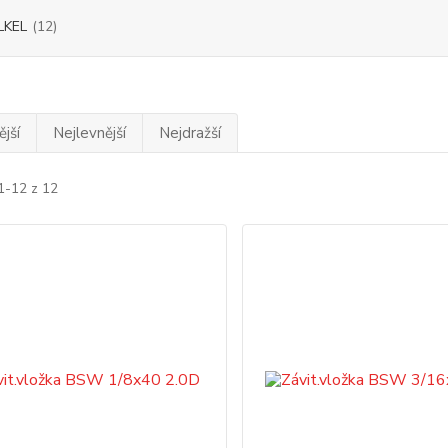
LKEL
(12)
jší
Nejlevnější
Nejdražší
1-12 z 12