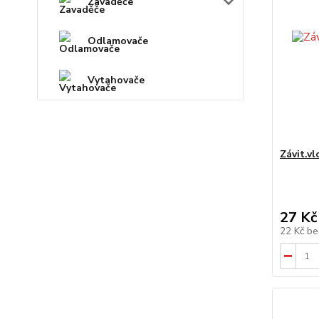
Zavaděče
Odlamovače
Vytahovače
Závit.v
27 Kč
22 Kč
be