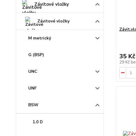
Závitové vložky
Závitové vložky
Závit.v
M metrický
G (BSP)
35 Kč
29 Kč
be
UNC
UNF
BSW
1.0 D