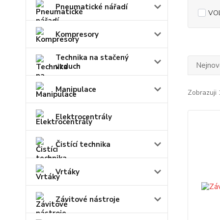
Pneumatické nářadí
VO
Kompresory
Technika na stačený
Nejnově
vzduch
Manipulace
Zobrazuji 
Elektrocentrály
Čistící technika
Vrtáky
Závitové nástroje