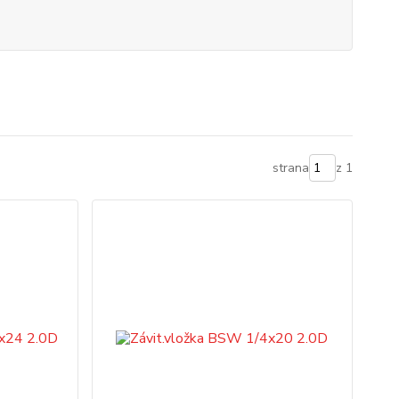
strana
z 1