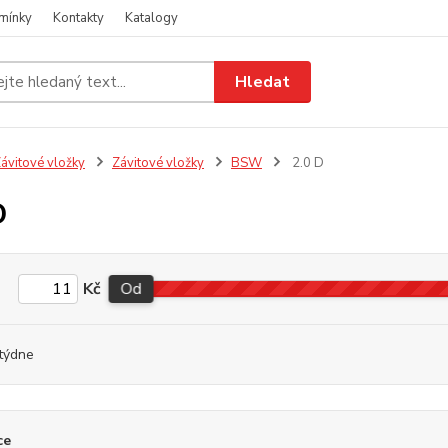
mínky
Kontakty
Katalogy
Hledat
ávitové vložky
Závitové vložky
BSW
2.0 D
D
Kč
Od
týdne
ce