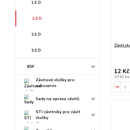
1.5 D
2.0 D
2.5 D
Závit.v
3.0 D
BSF
12 Kč
10 Kč
be
Závitové vložky pro
autoservis
Sady na opravu závitů
STI závitníky pro závit
vložky