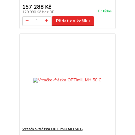
157 288 Kč
Do týdne
129 990 Kč
bez DPH
Přidat do košíku
Vrtačko-frézka OPTImill MH 50 G