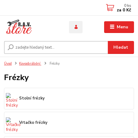
0
ks
za
0 Kč
Menu
Hledat
Úvod
Kovoobrábění
Frézky
Frézky
Stolní frézky
Vrtačko frézky