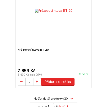
Frézovací hlava BT 20
7 853 Kč
Do týdne
6 490 Kč
bez DPH
Přidat do košíku
Načíst další produkty (20)
strana
z 6
další