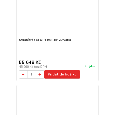
Stolní frézka OPTImill BF 20 Vario
55 648 Kč
Do týdne
45 990 Kč
bez DPH
Přidat do košíku