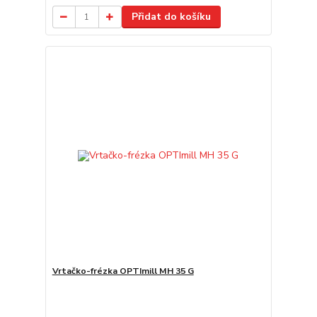
Přidat do košíku
Vrtačko-frézka OPTImill MH 35 G