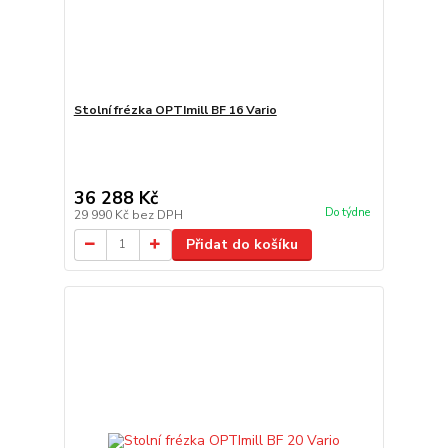
Stolní frézka OPTImill BF 16 Vario
36 288 Kč
Do týdne
29 990 Kč
bez DPH
Přidat do košíku