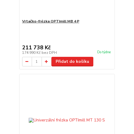
Vrtačko-frézka OPTImill MB 4 P
211 738 Kč
Do týdne
174 990 Kč
bez DPH
Přidat do košíku