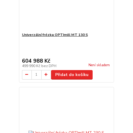
Univerzální frézka OPTImill MT 130 S
604 988 Kč
Není skladem
499 990 Kč
bez DPH
Přidat do košíku