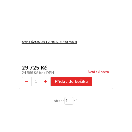
Str.záv.UN 3x12 HSS-E Forma B
29 725 Kč
Není skladem
24 566 Kč
bez DPH
Přidat do košíku
strana
z 1