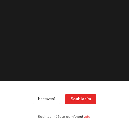
Souhlasím
Nastavení
Souhlas můžete odmítnout
zde
.
Vytvořeno na
Eshop-rychle.cz