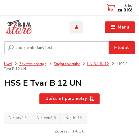
0
ks
za
0 Kč
Menu
Hledat
Úvod
Závitové nástroje
Strojní závitníky
UN 8 / UN 12
HSS E
Tvar B 12 UN
HSS E Tvar B 12 UN
Upřesnit parametry
Nejnovější
Nejlevnější
Nejdražší
Zobrazuji 1-6 z 6