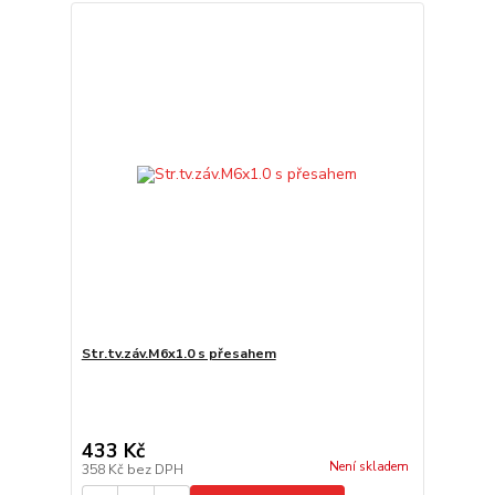
Str.tv.záv.M6x1.0 s přesahem
433 Kč
Není skladem
358 Kč
bez DPH