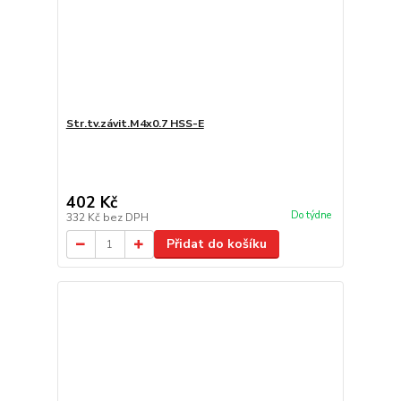
Str.tv.závit.M4x0.7 HSS-E
402 Kč
Do týdne
332 Kč
bez DPH
Přidat do košíku