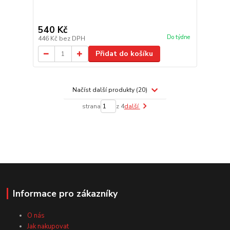
540 Kč
Do týdne
446 Kč
bez DPH
Přidat do košíku
Načíst další produkty (20)
strana
z 4
další
Informace pro zákazníky
O nás
Jak nakupovat