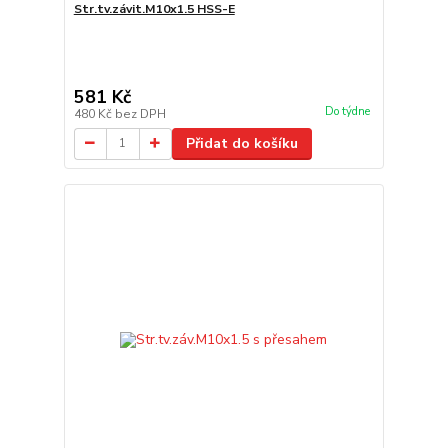
Str.tv.závit.M10x1.5 HSS-E
581 Kč
Do týdne
480 Kč
bez DPH
Přidat do košíku