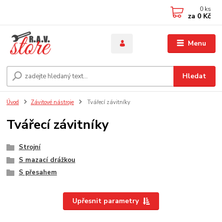
0
ks
za
0 Kč
Menu
Hledat
Úvod
Závitové nástroje
Tvářecí závitníky
Tvářecí závitníky
Strojní
S mazací drážkou
S přesahem
Upřesnit parametry