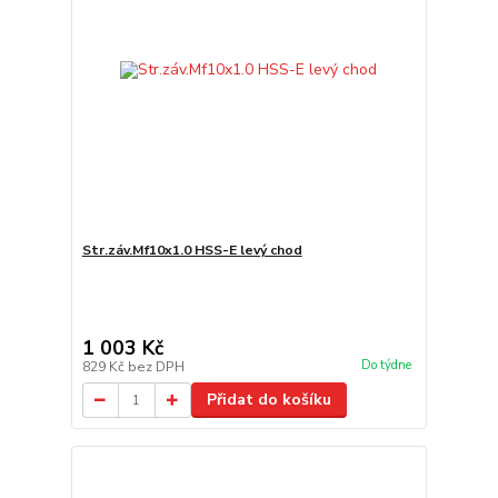
Str.záv.Mf10x1.0 HSS-E levý chod
1 003 Kč
Do týdne
829 Kč
bez DPH
Přidat do košíku