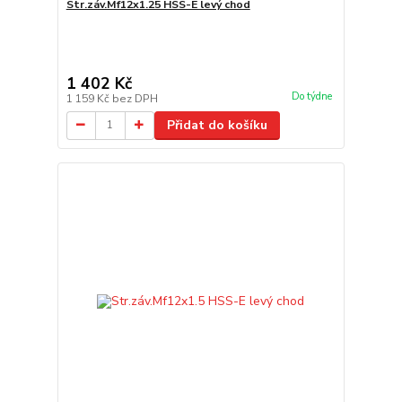
Str.záv.Mf12x1.25 HSS-E levý chod
1 402 Kč
Do týdne
1 159 Kč
bez DPH
Přidat do košíku