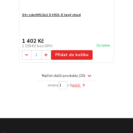
Str.záv.Mf12x1.5 HSS-E levý chod
1 402 Kč
Do týdne
1 159 Kč
bez DPH
Přidat do košíku
Načíst další produkty (20)
strana
z 6
další