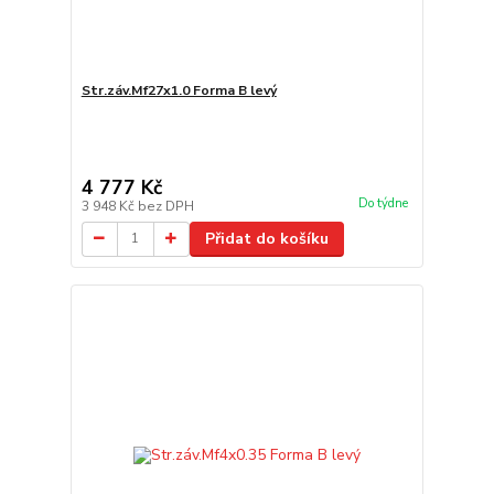
Str.záv.Mf27x1.0 Forma B levý
4 777 Kč
Do týdne
3 948 Kč
bez DPH
Přidat do košíku