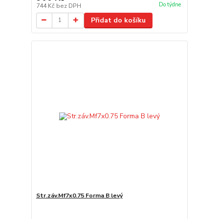
Do týdne
744 Kč
bez DPH
Přidat do košíku
Str.záv.Mf7x0.75 Forma B levý