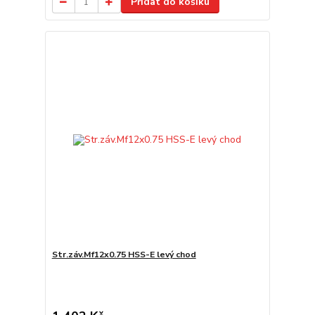
Přidat do košíku
Str.záv.Mf12x0.75 HSS-E levý chod