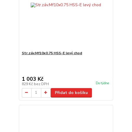
Str.záv.Mf10x0.75 HSS-E levý chod
1 003 Kč
Do týdne
829 Kč
bez DPH
Přidat do košíku