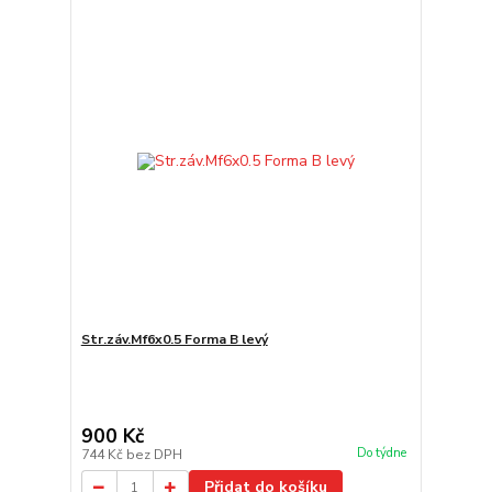
Str.záv.Mf6x0.5 Forma B levý
900 Kč
Do týdne
744 Kč
bez DPH
Přidat do košíku