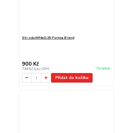
Str.záv.Mf4x0.35 Forma B levý
900 Kč
Do týdne
744 Kč
bez DPH
Přidat do košíku