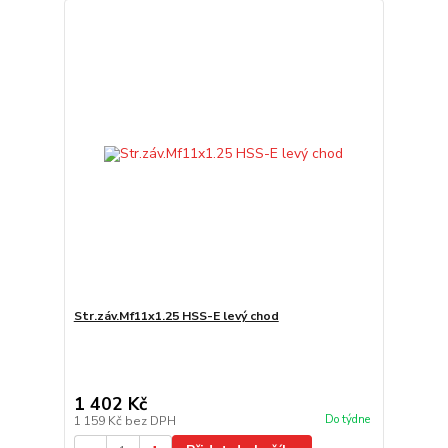
Str.záv.Mf11x1.25 HSS-E levý chod
1 402 Kč
Do týdne
1 159 Kč
bez DPH