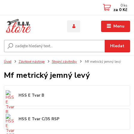
0
ks
za
0 Kč
Menu
Hledat
Úvod
Závitové nástroje
Strojní závitníky
Mf metrický jemný levý
Mf metrický jemný levý
HSS E Tvar B
HSS E Tvar C/35 RSP