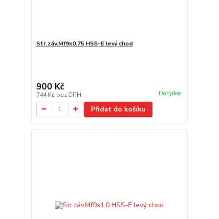
Str.záv.Mf9x0.75 HSS-E levý chod
900 Kč
Do týdne
744 Kč
bez DPH
Přidat do košíku