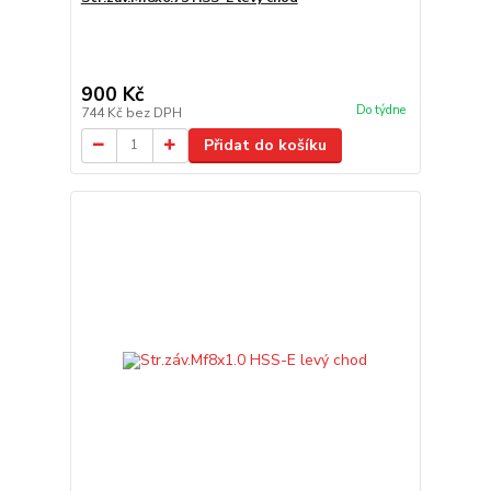
900 Kč
Do týdne
744 Kč
bez DPH
Přidat do košíku