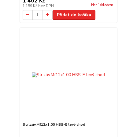
1 402 Kč
Není skladem
1 159 Kč
bez DPH
Přidat do košíku
Str.záv.Mf12x1.00 HSS-E levý chod