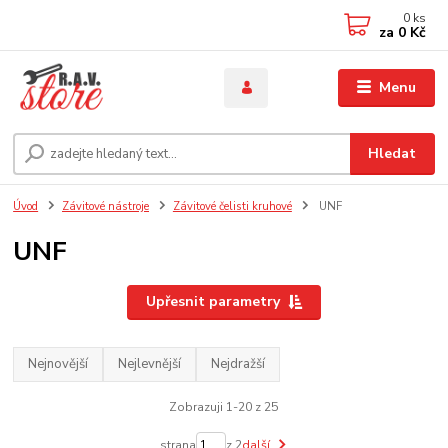
0
ks
za
0 Kč
Menu
Hledat
Úvod
Závitové nástroje
Závitové čelisti kruhové
UNF
UNF
Upřesnit parametry
Nejnovější
Nejlevnější
Nejdražší
Zobrazuji 1-20 z 25
strana
z 2
další