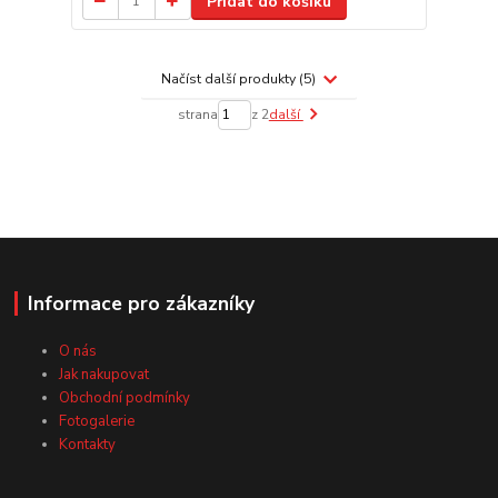
Přidat do košíku
Načíst další produkty (5)
strana
z 2
další
Informace pro zákazníky
O nás
Jak nakupovat
Obchodní podmínky
Fotogalerie
Kontakty