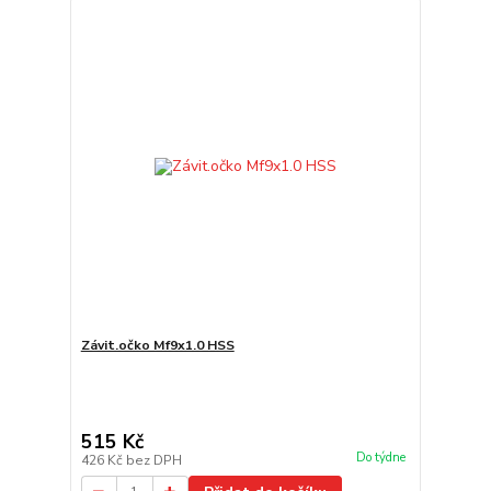
Závit.očko Mf9x1.0 HSS
515 Kč
Do týdne
426 Kč
bez DPH