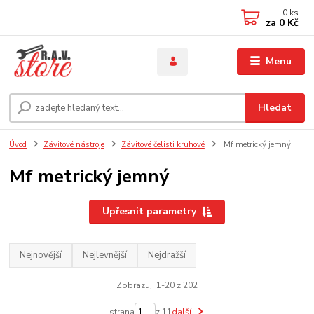
0
ks
za
0 Kč
Menu
Hledat
Úvod
Závitové nástroje
Závitové čelisti kruhové
Mf metrický jemný
Mf metrický jemný
Upřesnit parametry
Nejnovější
Nejlevnější
Nejdražší
Zobrazuji 1-20 z 202
strana
z 11
další