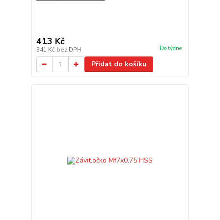
413 Kč
Do týdne
341 Kč
bez DPH
Přidat do košíku