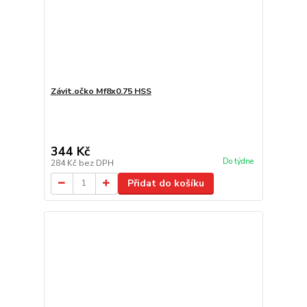
Závit.očko Mf8x0.75 HSS
344 Kč
Do týdne
284 Kč
bez DPH
Přidat do košíku