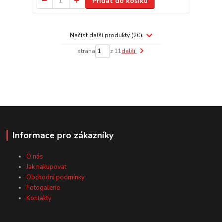
Přidat do košíku
Načíst další produkty (20)
strana
z 11
další
Informace pro zákazníky
O nás
Jak nakupovat
Obchodní podmínky
Fotogalerie
Kontakty