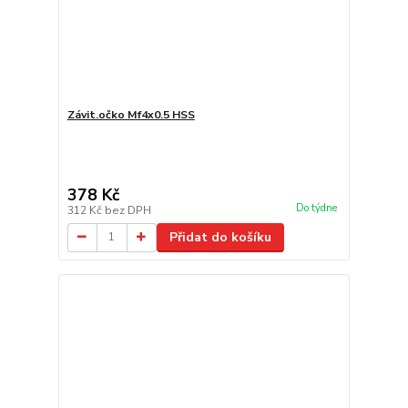
Závit.očko Mf4x0.5 HSS
378 Kč
Do týdne
312 Kč
bez DPH
Přidat do košíku