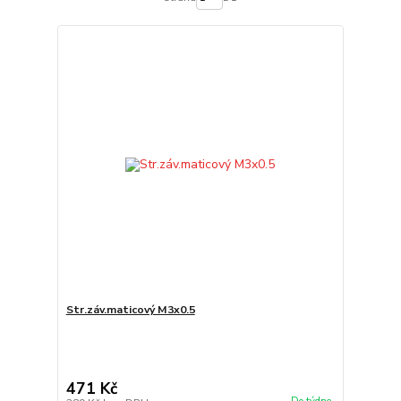
Str.záv.maticový M3x0.5
471 Kč