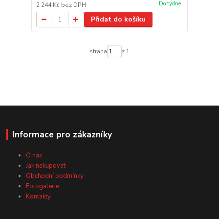
Do týdne
2 244 Kč
bez DPH
Přidat do košíku
strana
z 1
Informace pro zákazníky
O nás
Jak nakupovat
Obchodní podmínky
Fotogalerie
Kontakty