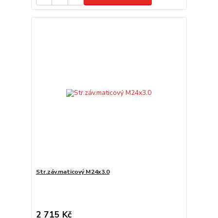
Str.záv.maticový M24x3.0
2 715 Kč