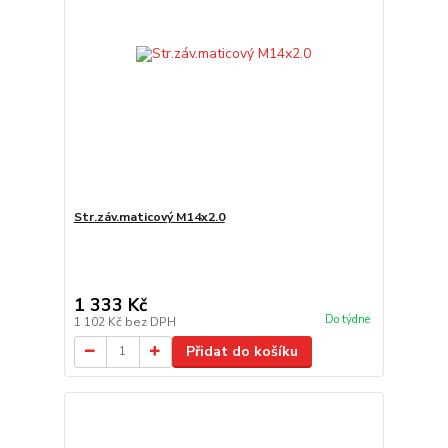
Str.záv.maticový M14x2.0
1 333 Kč
Do týdne
1 102 Kč
bez DPH
Přidat do košíku