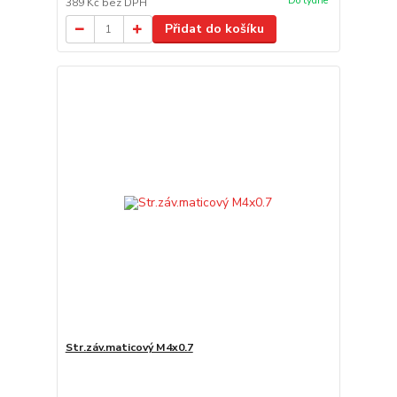
Do týdne
389 Kč
bez DPH
Přidat do košíku
Str.záv.maticový M4x0.7