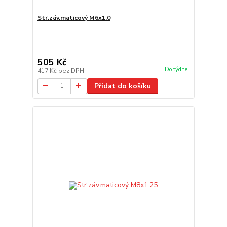
Str.záv.maticový M6x1.0
505 Kč
Do týdne
417 Kč
bez DPH
Přidat do košíku