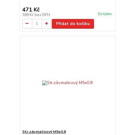
471 Kč
Do týdne
389 Kč
bez DPH
Přidat do košíku
Str.záv.maticový M5x0.8