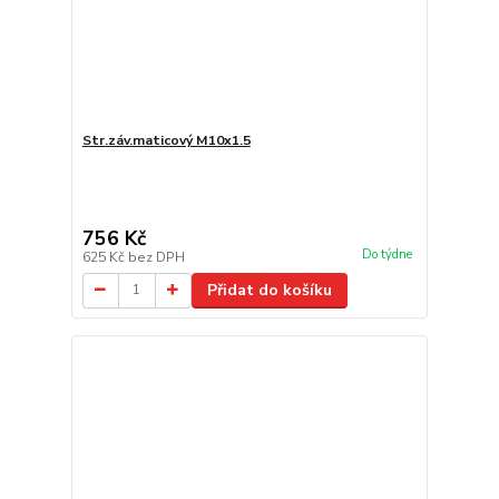
Str.záv.maticový M10x1.5
756 Kč
Do týdne
625 Kč
bez DPH
Přidat do košíku