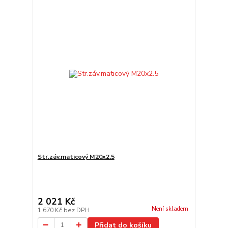
Str.záv.maticový M20x2.5
2 021 Kč
Není skladem
1 670 Kč
bez DPH
Přidat do košíku