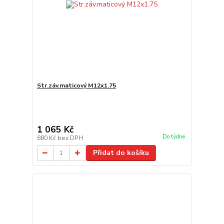
Str.záv.maticový M12x1.75
1 065 Kč
Do týdne
880 Kč
bez DPH
Přidat do košíku