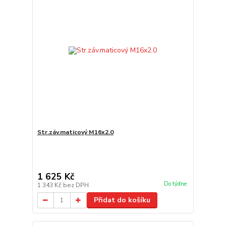
Str.záv.maticový M16x2.0
1 625 Kč
Do týdne
1 343 Kč
bez DPH
Přidat do košíku