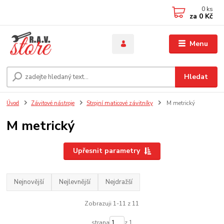
0
ks
za
0 Kč
Menu
Hledat
Úvod
Závitové nástroje
Strojní maticové závitníky
M metrický
M metrický
Upřesnit parametry
Nejnovější
Nejlevnější
Nejdražší
Zobrazuji 1-11 z 11
strana
z 1