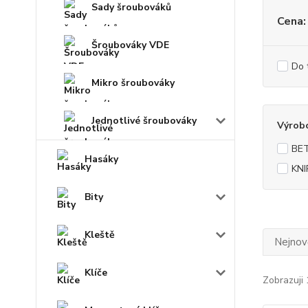
Sady šroubováků
Cena:
Šroubováky VDE
Do 
Mikro šroubováky
Jednotlivé šroubováky
Výrob
BE
Hasáky
KNI
Bity
Kleště
Nejnově
Klíče
Zobrazuji 