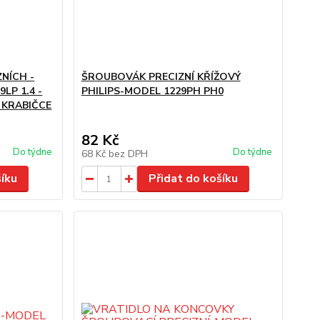
NÍCH -
ŠROUBOVÁK PRECIZNÍ KŘÍŽOVÝ
LP 1.4 -
PHILIPS-MODEL 1229PH PH0
 V KRABIČCE
82 Kč
Do týdne
Do týdne
68 Kč
bez DPH
šíku
Přidat do košíku