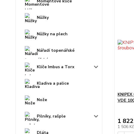
Momentové klíče
Nůžky
Nůžky na plech
Nářadí topenářské
Klíče Imbus a Torx
Kladiva a palice
KNIPEX 
Nože
VDE 10
Pilníky, rašple
1 822
1 506 K
Dláta