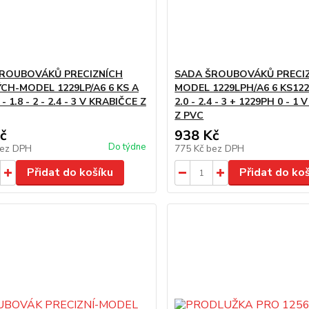
ROUBOVÁKŮ PRECIZNÍCH
SADA ŠROUBOVÁKŮ PRECIZ
CH-MODEL 1229LP/A6 6 KS A
MODEL 1229LPH/A6 6 KS1229
4 - 1.8 - 2 - 2.4 - 3 V KRABIČCE Z
2.0 - 2.4 - 3 + 1229PH 0 - 1
Z PVC
č
938 Kč
Do týdne
ez DPH
775 Kč
bez DPH
Přidat do košíku
Přidat do ko