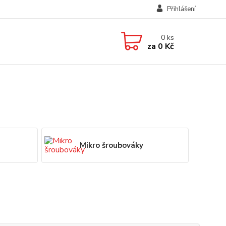
Přihlášení
0
ks
za
0 Kč
Mikro šroubováky