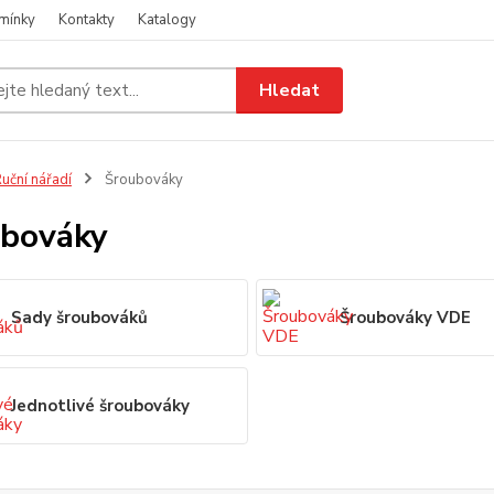
mínky
Kontakty
Katalogy
Hledat
uční nářadí
Šroubováky
bováky
Sady šroubováků
Šroubováky VDE
Jednotlivé šroubováky