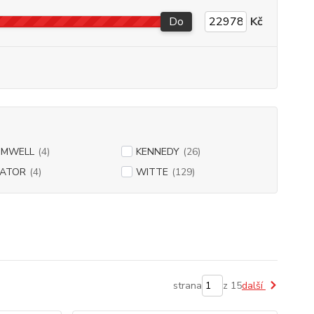
Do
Kč
OMWELL
(4)
KENNEDY
(26)
ATOR
(4)
WITTE
(129)
strana
z 15
další