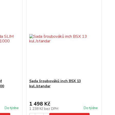
M
Sada šroubováků inch BSX 13
000
kul./standar
1 498 Kč
Do týdne
Do týdne
1 238 Kč
bez DPH