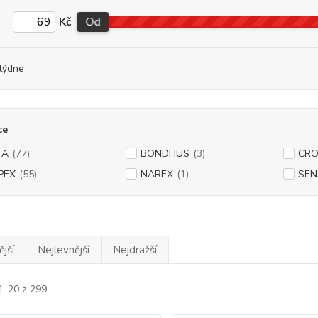
Kč
Od
týdne
ce
TA
(77)
BONDHUS
(3)
CR
PEX
(55)
NAREX
(1)
SEN
jší
Nejlevnější
Nejdražší
1-20 z 299