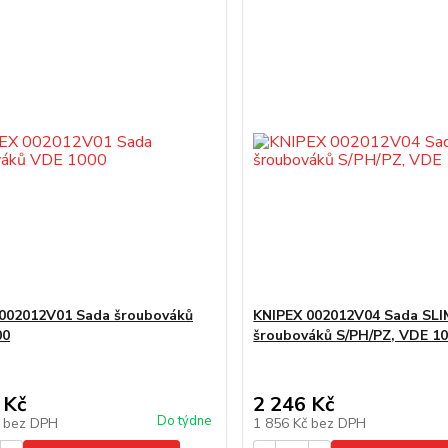
002012V01 Sada šroubováků
KNIPEX 002012V04 Sada SLI
00
šroubováků S/PH/PZ, VDE 1
 Kč
2 246 Kč
Do týdne
č
bez DPH
1 856 Kč
bez DPH