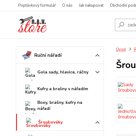
Poptávkový formulář
O nás
Jak nakupovat
Obchodní pod
Úvod
R
Ruční nářadí
Šrou
Gola sady, hlavice, ráčny
Kufry a brašny s nářadím
Boxy, brašny, kufry na
nářadí
Šroubováky