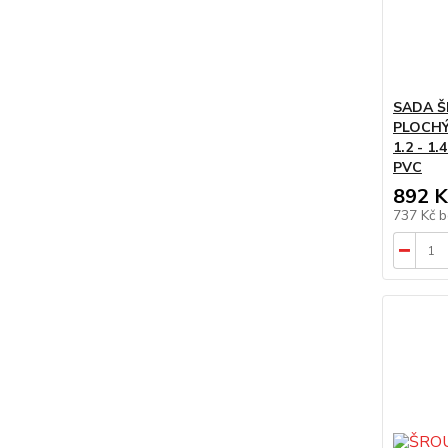
SADA Š
PLOCHÝ
1.2 - 1.
PVC
892 K
737 Kč
b