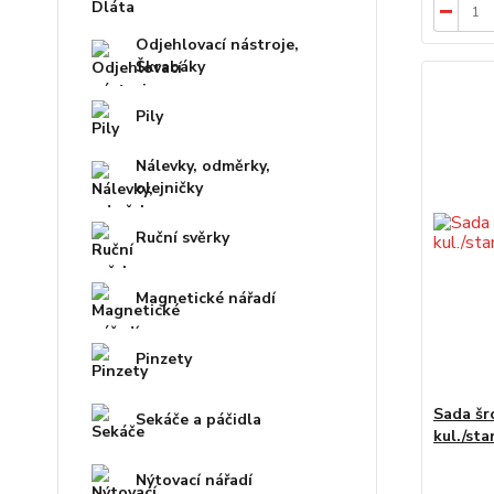
Odjehlovací nástroje,
Škrabáky
Pily
Nálevky, odměrky,
olejničky
Ruční svěrky
Magnetické nářadí
Pinzety
Sada šr
Sekáče a páčidla
kul./st
Nýtovací nářadí