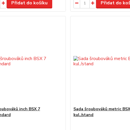
Přidat do košíku
Přidat do ko
oubováků inch BSX 7
Sada šroubováků metric BS
andard
kul./stand