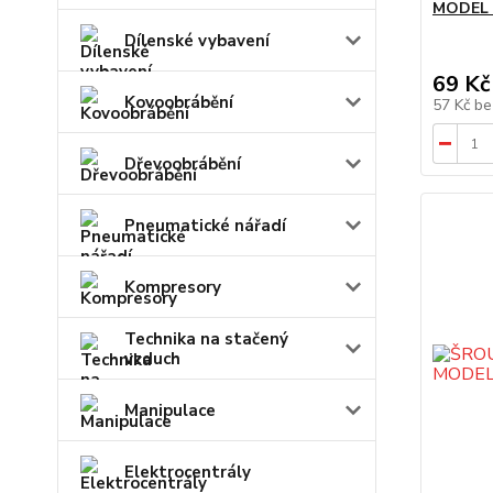
MODEL 
Dílenské vybavení
69 Kč
Kovoobrábění
57 Kč
be
Dřevoobrábění
Pneumatické nářadí
Kompresory
Technika na stačený
vzduch
Manipulace
Elektrocentrály