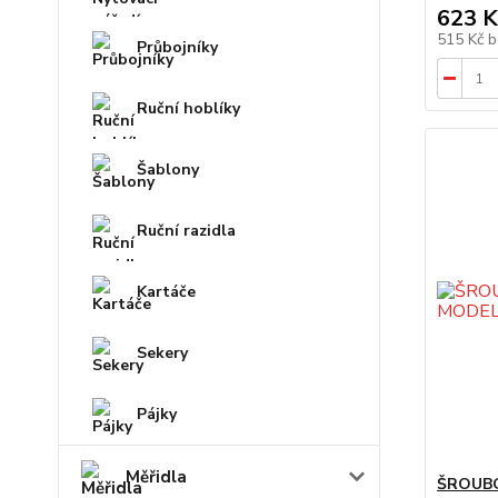
623 K
515 Kč
b
Průbojníky
Ruční hoblíky
Šablony
Ruční razidla
Kartáče
Sekery
Pájky
Měřidla
ŠROUBO