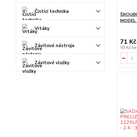
Čistící technika
ŠROUBO
MODEL 
Vrtáky
71 Kč
Závitové nástroje
59 Kč
be
Závitové vložky