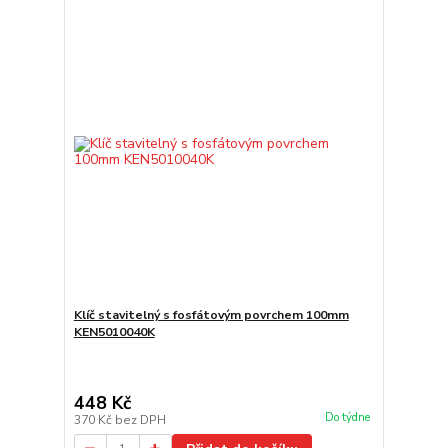
Klíč stavitelný s fosfátovým povrchem 100mm
KEN5010040K
448 Kč
Do týdne
370 Kč
bez DPH