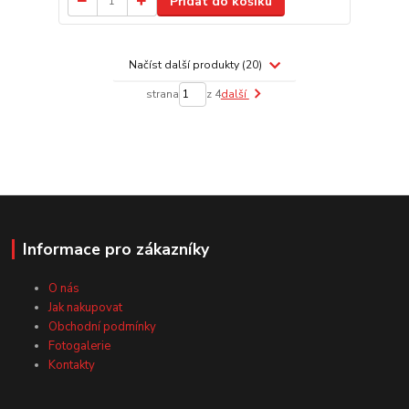
Přidat do košíku
Načíst další produkty (20)
strana
z 4
další
Informace pro zákazníky
O nás
Jak nakupovat
Obchodní podmínky
Fotogalerie
Kontakty