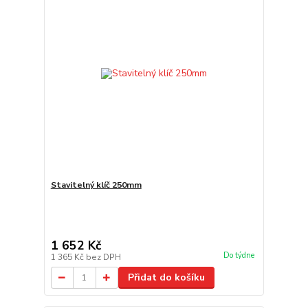
Stavitelný klíč 250mm
1 652 Kč
Do týdne
1 365 Kč
bez DPH
Přidat do košíku