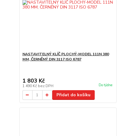
NASTAVITELNÝ KLÍČ PLOCHÝ-MODEL 111N 380
MM, ČERNĚNÝ DIN 3117 ISO 6787
1 803 Kč
Do týdne
1 490 Kč
bez DPH
Přidat do košíku