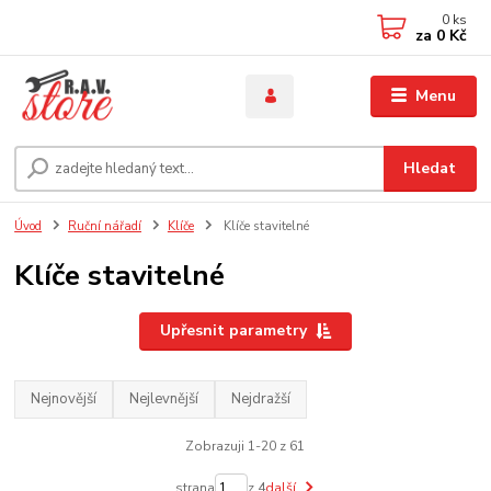
0
ks
za
0 Kč
Menu
Hledat
Úvod
Ruční nářadí
Klíče
Klíče stavitelné
Klíče stavitelné
Upřesnit parametry
Nejnovější
Nejlevnější
Nejdražší
Zobrazuji 1-20 z 61
strana
z 4
další