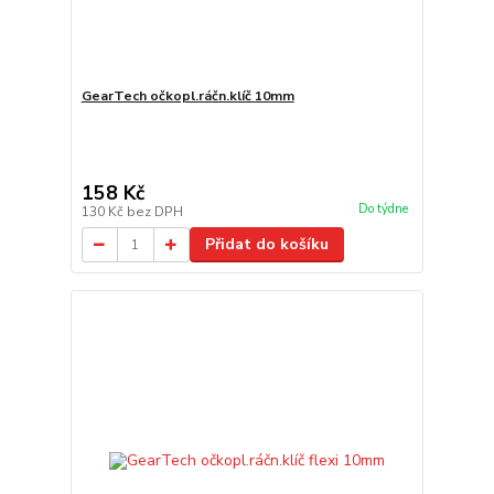
GearTech očkopl.ráčn.klíč 10mm
158 Kč
Do týdne
130 Kč
bez DPH
Přidat do košíku