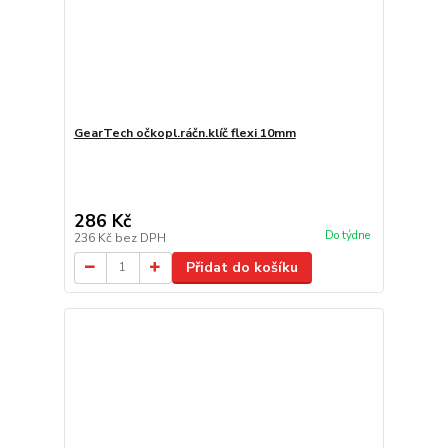
GearTech očkopl.ráčn.klíč flexi 10mm
286 Kč
Do týdne
236 Kč
bez DPH
Přidat do košíku