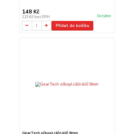
148 Kč
Do týdne
123 Kč
bez DPH
Přidat do košíku
GearTech očkopl.ráčn.klíč 8mm