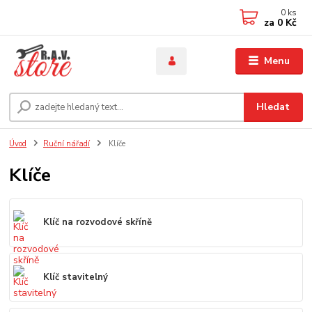
0
ks
za
0 Kč
Menu
Hledat
Úvod
Ruční nářadí
Klíče
Klíče
Klíč na rozvodové skříně
Klíč stavitelný