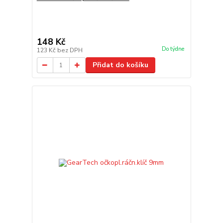
148 Kč
Do týdne
123 Kč
bez DPH
Přidat do košíku