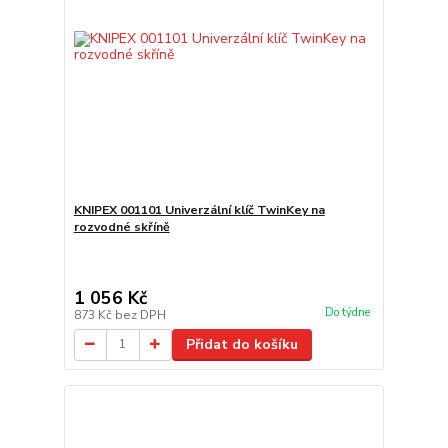
KNIPEX 001101 Univerzální klíč TwinKey na
rozvodné skříně
1 056 Kč
Do týdne
873 Kč
bez DPH
Přidat do košíku