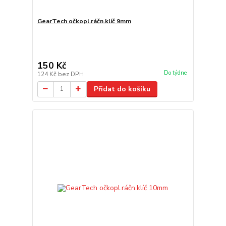
GearTech očkopl.ráčn.klíč 9mm
150 Kč
Do týdne
124 Kč
bez DPH
Přidat do košíku