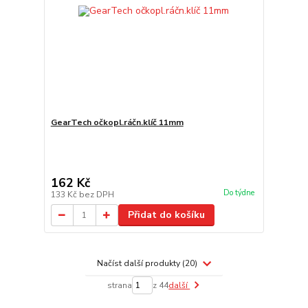
GearTech očkopl.ráčn.klíč 11mm
162 Kč
Do týdne
133 Kč
bez DPH
Přidat do košíku
Načíst další produkty (20)
strana
z 44
další