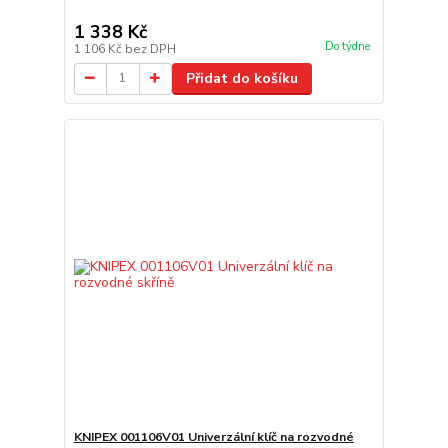
1 338 Kč
Do týdne
1 106 Kč
bez DPH
Přidat do košíku
KNIPEX 001106V01 Univerzální klíč na rozvodné