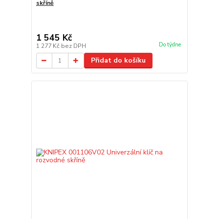
skříně
1 545 Kč
Do týdne
1 277 Kč
bez DPH
Přidat do košíku