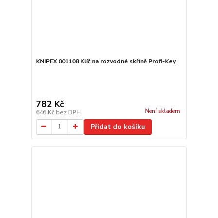
KNIPEX 001108 Klíč na rozvodné skříně Profi-Key
782 Kč
Není skladem
646 Kč
bez DPH
Přidat do košíku