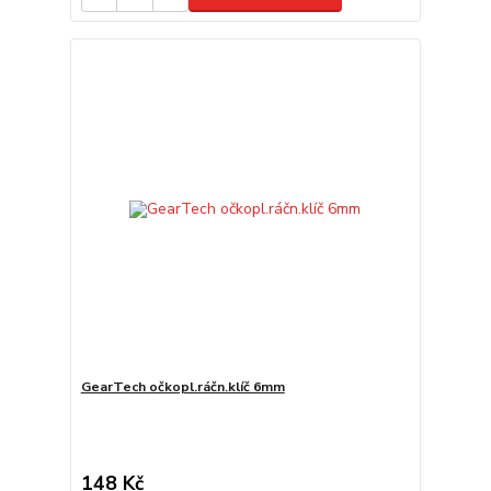
GearTech očkopl.ráčn.klíč 6mm
148 Kč