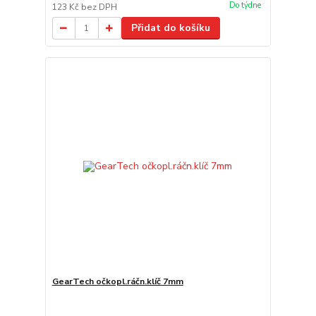
Do týdne
123 Kč
bez DPH
Přidat do košíku
GearTech očkopl.ráčn.klíč 7mm