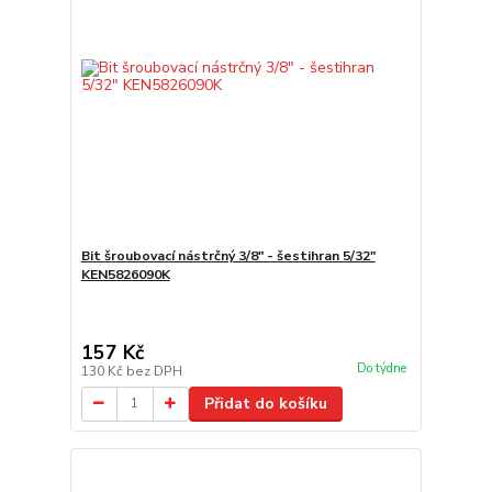
Bit šroubovací nástrčný 3/8" - šestihran 5/32"
KEN5826090K
157 Kč
Do týdne
130 Kč
bez DPH
Přidat do košíku