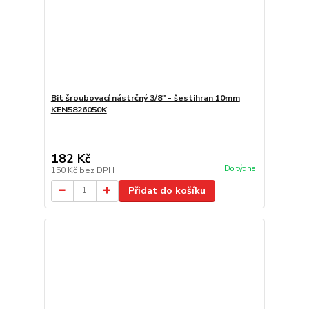
Bit šroubovací nástrčný 3/8" - šestihran 10mm
KEN5826050K
182 Kč
Do týdne
150 Kč
bez DPH
Přidat do košíku