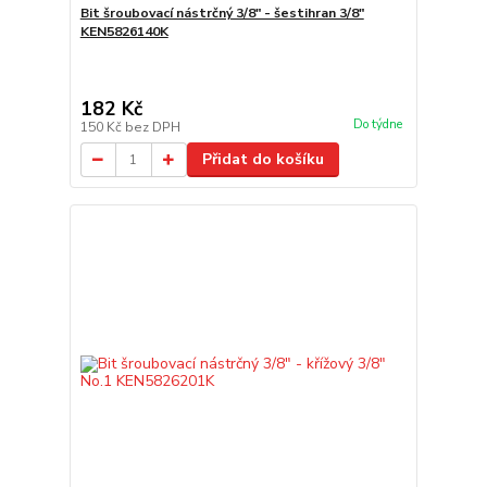
Bit šroubovací nástrčný 3/8" - šestihran 3/8"
KEN5826140K
182 Kč
Do týdne
150 Kč
bez DPH
Přidat do košíku