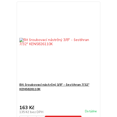
Bit šroubovací nástrčný 3/8" - šestihran 7/32"
KEN5826110K
163 Kč
Do týdne
135 Kč
bez DPH