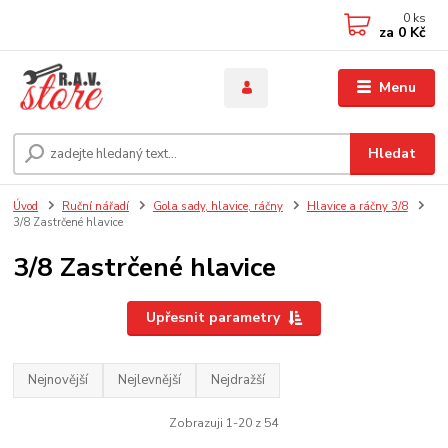
0
ks
za
0 Kč
Menu
Hledat
Úvod
Ruční nářadí
Gola sady, hlavice, ráčny
Hlavice a ráčny 3/8
3/8 Zastrčené hlavice
3/8 Zastrčené hlavice
Upřesnit parametry
Nejnovější
Nejlevnější
Nejdražší
Zobrazuji 1-20 z 54