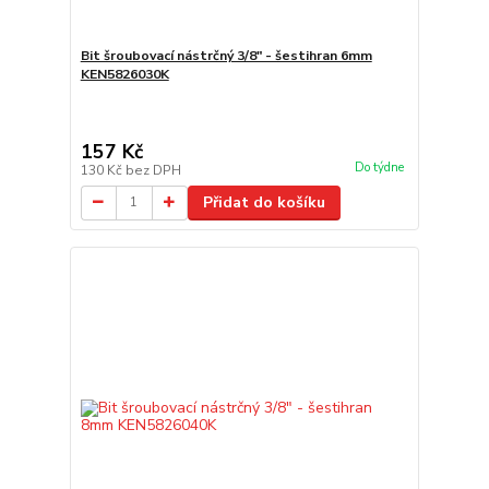
Bit šroubovací nástrčný 3/8" - šestihran 6mm
KEN5826030K
157 Kč
Do týdne
130 Kč
bez DPH
Přidat do košíku