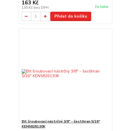
163 Kč
Do týdne
135 Kč
bez DPH
Přidat do košíku
Bit šroubovací nástrčný 3/8" - šestihran 5/16"
KEN5826130K