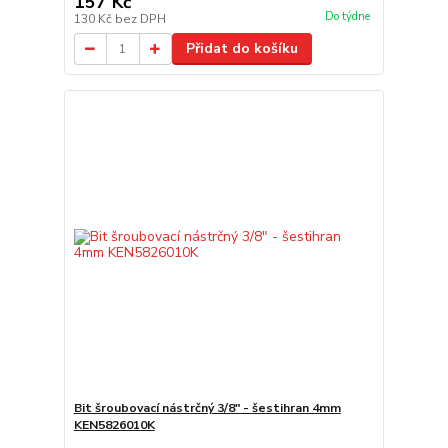
157 Kč
Do týdne
130 Kč
bez DPH
Přidat do košíku
Bit šroubovací nástrčný 3/8" - šestihran 4mm
KEN5826010K