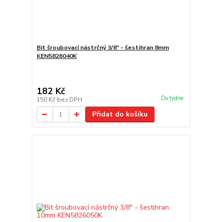
Bit šroubovací nástrčný 3/8" - šestihran 8mm
KEN5826040K
182 Kč
Do týdne
150 Kč
bez DPH
Přidat do košíku