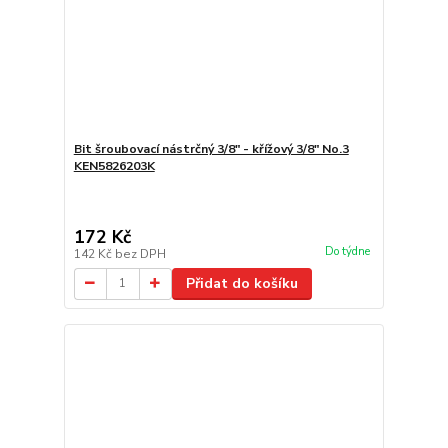
Bit šroubovací nástrčný 3/8" - křížový 3/8" No.3
KEN5826203K
172 Kč
Do týdne
142 Kč
bez DPH
Přidat do košíku