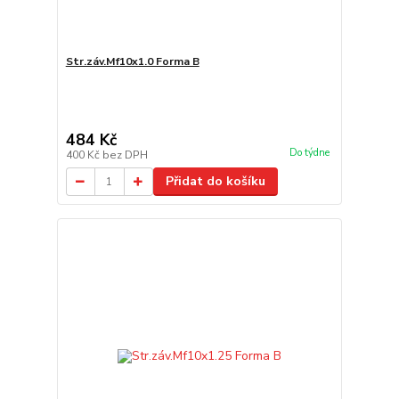
Str.záv.Mf10x1.0 Forma B
484 Kč
Do týdne
400 Kč
bez DPH
Přidat do košíku