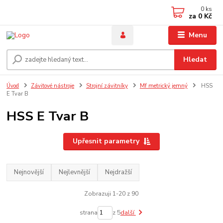
0
ks
za
0 Kč
Menu
Hledat
Úvod
Závitové nástroje
Strojní závitníky
Mf metrický jemný
HSS
E Tvar B
HSS E Tvar B
Upřesnit parametry
Nejnovější
Nejlevnější
Nejdražší
Zobrazuji 1-20 z 90
strana
z 5
další