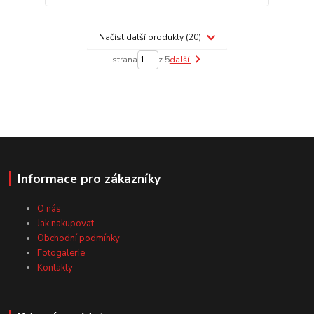
Načíst další produkty (20)
strana
z 5
další
Informace pro zákazníky
O nás
Jak nakupovat
Obchodní podmínky
Fotogalerie
Kontakty