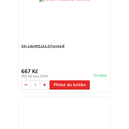
Str.záv.Mf11x1.0 Forma B
667 Kč
Do týdne
551 Kč
bez DPH
Přidat do košíku