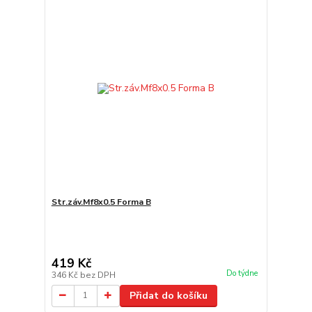
Str.záv.Mf8x0.5 Forma B
419 Kč
Do týdne
346 Kč
bez DPH
Přidat do košíku