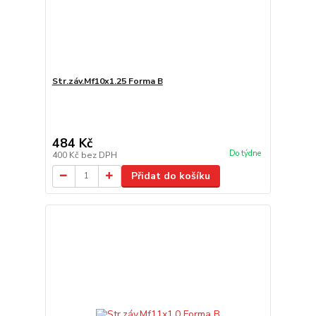
Str.záv.Mf10x1.25 Forma B
484 Kč
Do týdne
400 Kč
bez DPH
Přidat do košíku