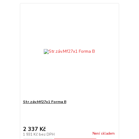
Str.záv.Mf27x1 Forma B
2 337 Kč
Není skladem
1 931 Kč
bez DPH