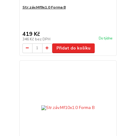
Str.záv.Mf9x1.0 Forma B
419 Kč
Do týdne
346 Kč
bez DPH
Přidat do košíku