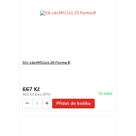
Str.záv.Mf11x1.25 Forma B
667 Kč
Do týdne
551 Kč
bez DPH
Přidat do košíku