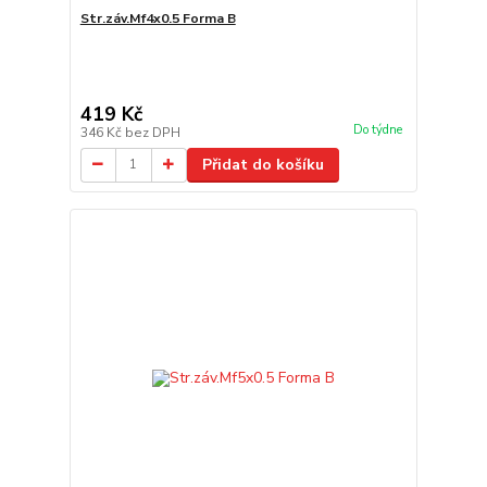
Str.záv.Mf4x0.5 Forma B
419 Kč
Do týdne
346 Kč
bez DPH
Přidat do košíku