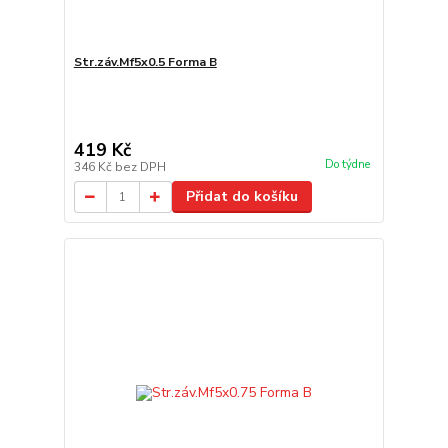
Str.záv.Mf5x0.5 Forma B
419 Kč
Do týdne
346 Kč
bez DPH
Přidat do košíku