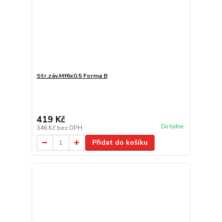
Str.záv.Mf6x0.5 Forma B
419 Kč
Do týdne
346 Kč
bez DPH
Přidat do košíku