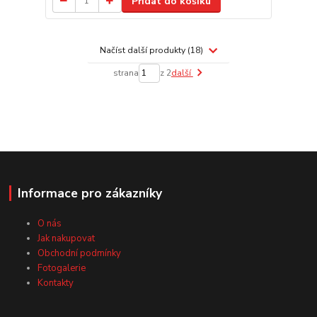
Přidat do košíku
Načíst další produkty (18)
strana
z 2
další
Informace pro zákazníky
O nás
Jak nakupovat
Obchodní podmínky
Fotogalerie
Kontakty