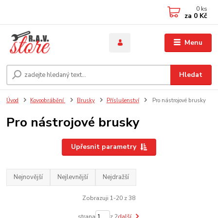
0
ks
za
0 Kč
Menu
Hledat
Úvod
Kovoobrábění
Brusky
Příslušenství
Pro nástrojové brusky
Pro nástrojové brusky
Upřesnit parametry
Nejnovější
Nejlevnější
Nejdražší
Zobrazuji 1-20 z 38
strana
z 2
další