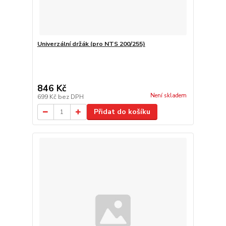
Univerzální držák (pro NTS 200/255)
846 Kč
Není skladem
699 Kč
bez DPH
Přidat do košíku