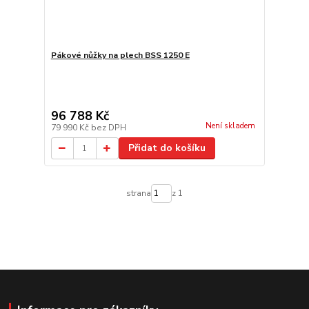
Pákové nůžky na plech BSS 1250 E
96 788 Kč
Není skladem
79 990 Kč
bez DPH
Přidat do košíku
strana
z 1