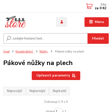
0
ks
za
0 Kč
Menu
Hledat
Úvod
Kovoobrábění
Nůžky
Pákové nůžky na plech
Pákové nůžky na plech
Upřesnit parametry
Nejnovější
Nejlevnější
Nejdražší
Zobrazuji 1-5 z 5
strana
z 1