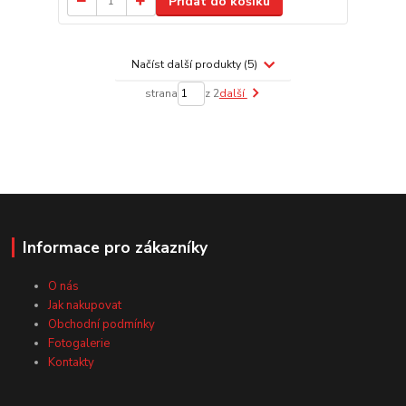
Přidat do košíku
Načíst další produkty (5)
strana
z 2
další
Informace pro zákazníky
O nás
Jak nakupovat
Obchodní podmínky
Fotogalerie
Kontakty