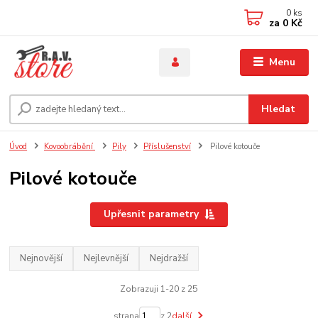
0
ks
za
0 Kč
Menu
Hledat
Úvod
Kovoobrábění
Pily
Příslušenství
Pilové kotouče
Pilové kotouče
Upřesnit parametry
Nejnovější
Nejlevnější
Nejdražší
Zobrazuji 1-20 z 25
strana
z 2
další