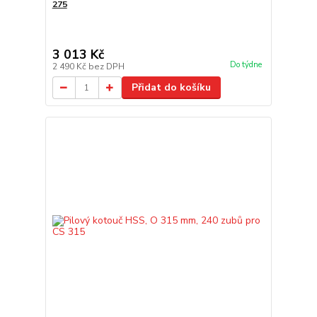
275
3 013 Kč
Do týdne
2 490 Kč
bez DPH
Přidat do košíku