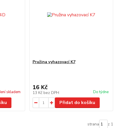
Pružina vyhazovací K7
16 Kč
ení skladem
Do týdne
13 Kč
bez DPH
šíku
Přidat do košíku
strana
z 1