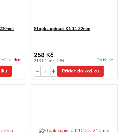
-210mm
Stopka upínací K1 14-32mm
258 Kč
ení skladem
Do týdne
213 Kč
bez DPH
šíku
Přidat do košíku