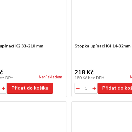
upínací K2 33-210 mm
Stopka upínací K4 14-32mm
č
218 Kč
Není skladem
N
ez DPH
180 Kč
bez DPH
Přidat do košíku
Přidat do ko