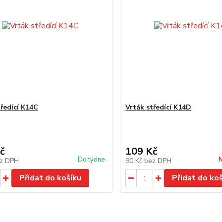
tředící K14C
Vrták středící K14D
č
109 Kč
Do týdne
N
z DPH
90 Kč
bez DPH
Přidat do košíku
Přidat do ko