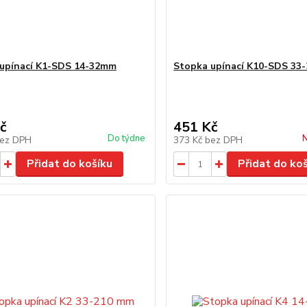
upínací K1-SDS 14-32mm
Stopka upínací K10-SDS 33
č
451 Kč
Do týdne
N
ez DPH
373 Kč
bez DPH
Přidat do košíku
Přidat do ko