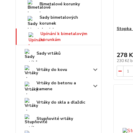
Bimetalové korunky
Sady bimetalových
korunek
Stopka 
Upínání k bimetalovým
korunkám
Sady vrtáků
278 K
230 Kč
b
Vrtáky do kovu
Vrtáky do betonu a
kamene
Vrtáky do skla a dlaždic
Stupňovité vrtáky