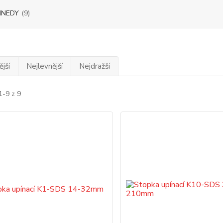
NNEDY
(9)
jší
Nejlevnější
Nejdražší
1-9 z 9