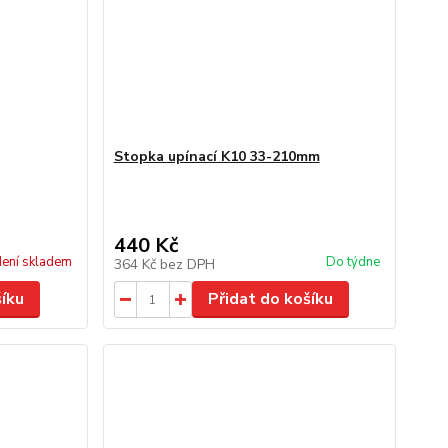
Stopka upínací K10 33-210mm
440 Kč
ení skladem
Do týdne
364 Kč
bez DPH
šíku
Přidat do košíku