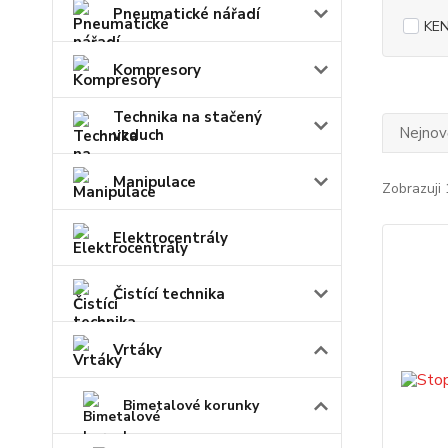
Pneumatické nářadí
KE
Kompresory
Technika na stačený
Nejnově
vzduch
Manipulace
Zobrazuji 
Elektrocentrály
Čistící technika
Vrtáky
Bimetalové korunky