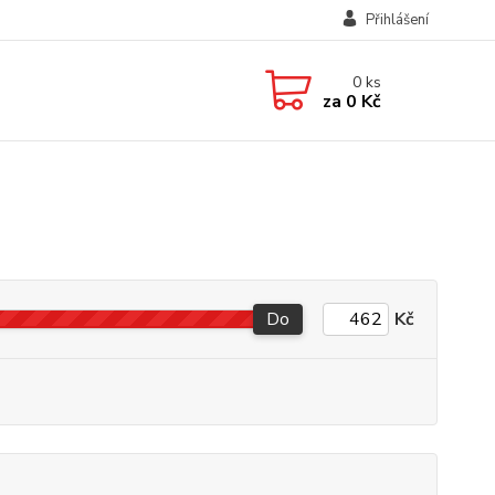
Přihlášení
0
ks
za
0 Kč
Do
Kč