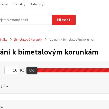
mínky
Kontakty
Katalogy
Hledat
rtáky
Bimetalové korunky
Upínání k bimetalovým korunkám
ání k bimetalovým korunkám
Kč
Od
týdne
ce