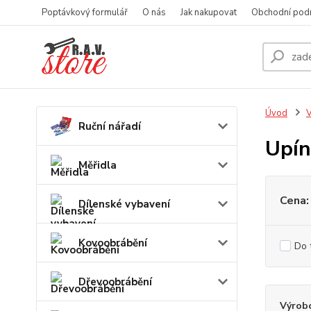
Poptávkový formulář
O nás
Jak nakupovat
Obchodní pod
Úvod
V
Ruční nářadí
Upín
Měřidla
Cena:
Dílenské vybavení
Kovoobrábění
Do 
Dřevoobrábění
Výrob