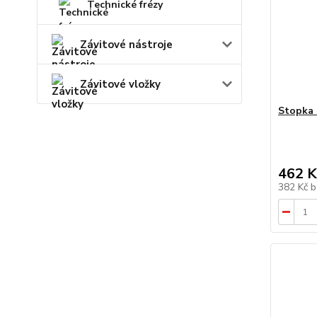
Technické frézy
Závitové nástroje
Závitové vložky
Stopka 
462 K
382 Kč
b