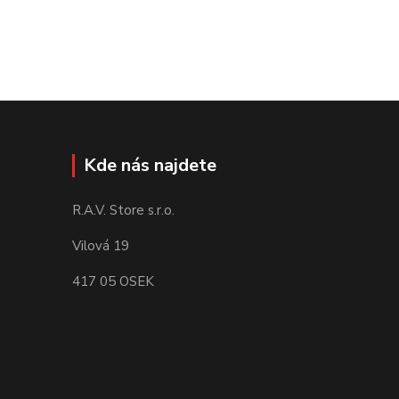
Kde nás najdete
R.A.V. Store s.r.o.
Vilová 19
417 05 OSEK