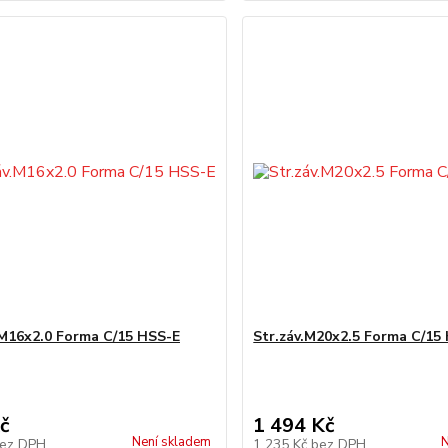
.M16x2.0 Forma C/15 HSS-E
Str.záv.M20x2.5 Forma C/15
č
1 494 Kč
Není skladem
N
ez DPH
1 235 Kč
bez DPH