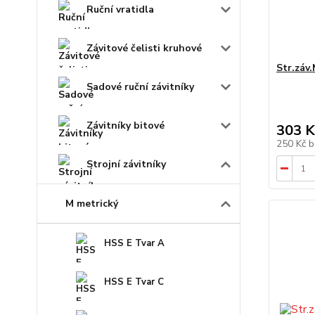
Ruční vratidla
Závitové čelisti kruhové
Str.záv
Sadové ruční závitníky
Závitníky bitové
303 K
250 Kč
b
Strojní závitníky
M metrický
HSS E Tvar A
HSS E Tvar C