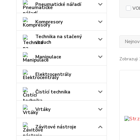
Pneumatické nářadí
VO
Kompresory
Technika na stačený
Nejnově
vzduch
Manipulace
Zobrazuji 
Elektrocentrály
Čistící technika
Vrtáky
Závitové nástroje