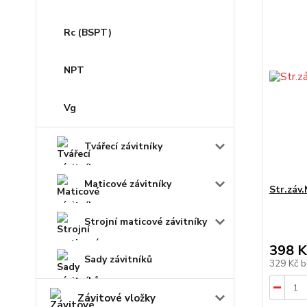
Rc (BSPT)
NPT
Vg
Tvářecí závitníky
Maticové závitníky
Str.záv
Strojní maticové závitníky
398 K
Sady závitníků
329 Kč
b
Závitové vložky