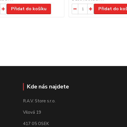
Přidat do košíku
Přidat do ko
Kde nás najdete
R.A.V. Store s.r.o.
Vilová 19
417 05 OSEK