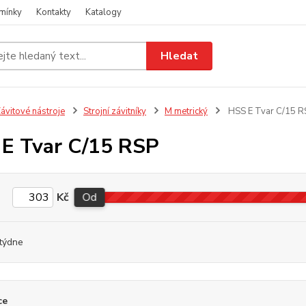
mínky
Kontakty
Katalogy
Hledat
ávitové nástroje
Strojní závitníky
M metrický
HSS E Tvar C/15 R
E Tvar C/15 RSP
Kč
Od
týdne
ce