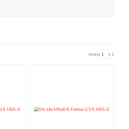
strana
z 1