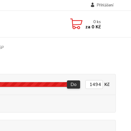
Přihlášení
0
ks
za
0 Kč
SP
Do
Kč