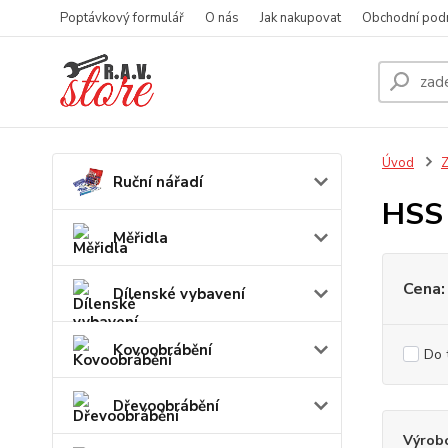
Poptávkový formulář
O nás
Jak nakupovat
Obchodní pod
Úvod
Z
Ruční nářadí
HSS 
Měřidla
Cena:
Dílenské vybavení
Kovoobrábění
Do 
Dřevoobrábění
Výrob