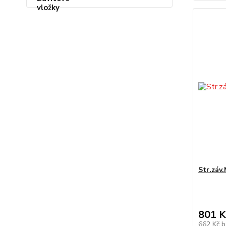
Str.záv
801 K
662 Kč
b