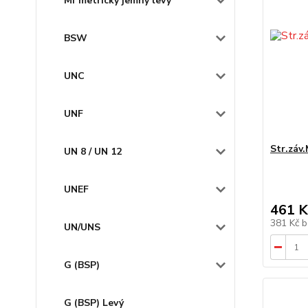
Mf metrický jemný levý
BSW
UNC
UNF
Str.záv
UN 8 / UN 12
UNEF
461 K
381 Kč
b
UN/UNS
G (BSP)
G (BSP) Levý