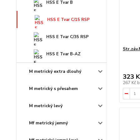
HSS E Tvar B
HSS E Tvar C/15 RSP
HSS E Tvar C/35 RSP
Str.záv
HSS E Tvar B-AZ
M metrický extra dlouhý
323 K
267 Kč
b
M metrický s přesahem
M metrický levý
Mf metrický jemný