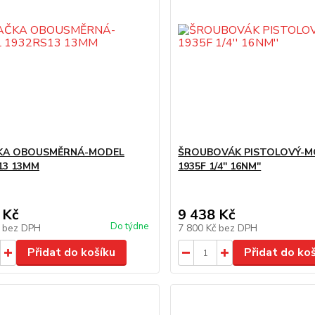
KA OBOUSMĚRNÁ-MODEL
ŠROUBOVÁK PISTOLOVÝ-M
13 13MM
1935F 1/4'' 16NM''
 Kč
9 438 Kč
Do týdne
č
bez DPH
7 800 Kč
bez DPH
Přidat do košíku
Přidat do ko