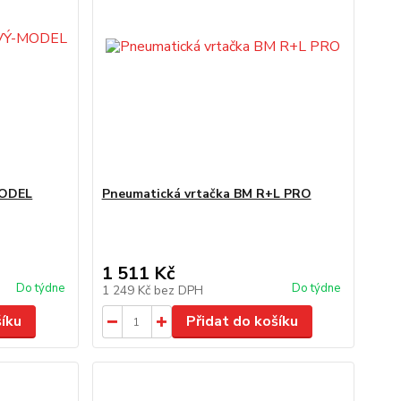
ODEL
Pneumatická vrtačka BM R+L PRO
1 511 Kč
Do týdne
Do týdne
1 249 Kč
bez DPH
šíku
Přidat do košíku