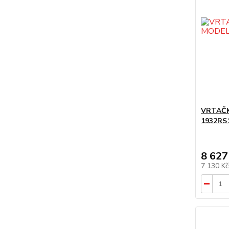
VRTAČ
1932RS
8 627
7 130 K