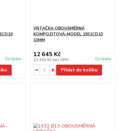
VRTAČKA OBOUSMĚRNÁ
1CD10
KOMPOZITOVÁ-MODEL 1931CD13
13MM
12 645 Kč
Do týdne
Do týdne
10 450 Kč
bez DPH
šíku
Přidat do košíku