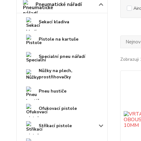
Pneumatické nářadí
Airc
Sekací kladiva
Pistole na kartuše
Nejnově
Specialní pneu nářadí
Zobrazuji 
Nůžky na plech,
prostřihovačky
Pneu hustiče
Ofukovací pistole
Stříkací pistole