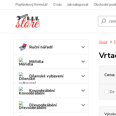
Poptávkový formulář
O nás
Jak nakupovat
Obchodní pod
Úvod
P
Ruční nářadí
Vrta
Měřidla
Cena:
Dílenské vybavení
Kovoobrábění
Do 
Dřevoobrábění
Výrob