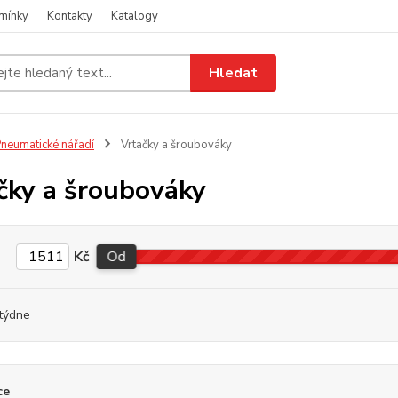
mínky
Kontakty
Katalogy
Hledat
neumatické nářadí
Vrtačky a šroubováky
čky a šroubováky
Kč
Od
týdne
ce