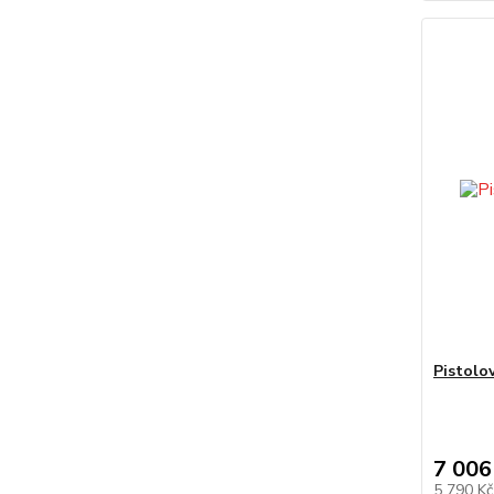
Pistolo
7 006
5 790 K