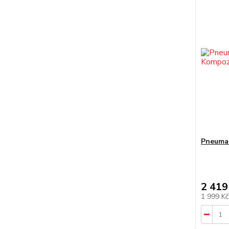
Pneumat
2 419
1 999 K