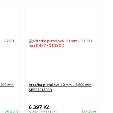
,200 min
Vrtačka pistolová 10 mm - 2,600 min
KBE2701390D
6 397 Kč
Do týdne
Do týdne
5 287 Kč
bez DPH