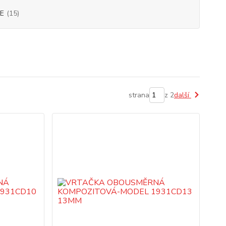
E
(15)
strana
z 2
další