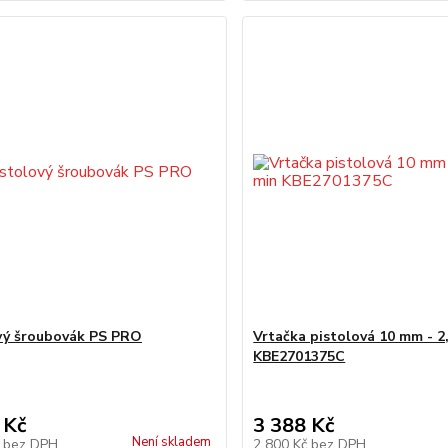
vý šroubovák PS PRO
Vrtačka pistolová 10 mm - 2
KBE2701375C
 Kč
3 388 Kč
Není skladem
č
bez DPH
2 800 Kč
bez DPH