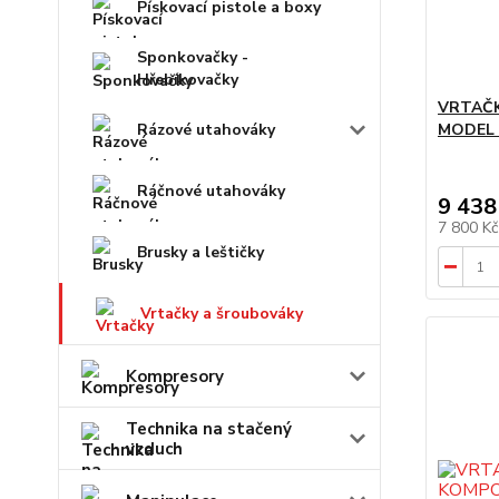
Pískovací pistole a boxy
Sponkovačky -
Hřebíkovačky
VRTAČ
Rázové utahováky
MODEL 
Ráčnové utahováky
9 438
7 800 K
Brusky a leštičky
Vrtačky a šroubováky
Kompresory
Technika na stačený
vzduch