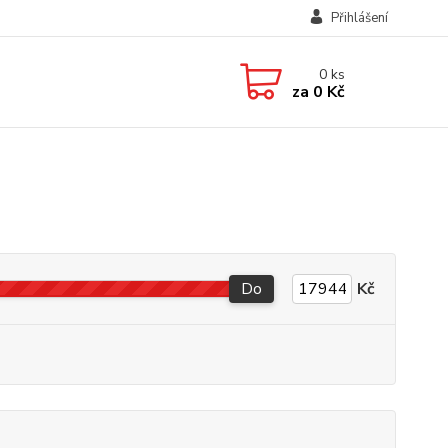
Přihlášení
0
ks
za
0 Kč
Do
Kč