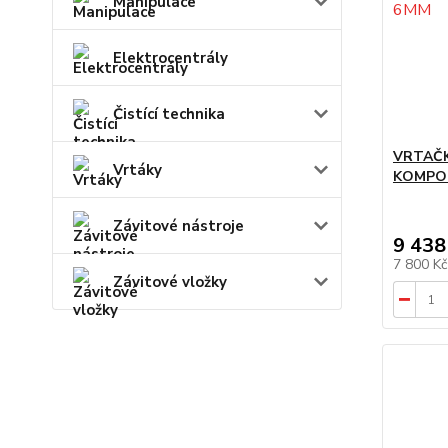
Manipulace
Elektrocentrály
Čistící technika
VRTAČ
Vrtáky
KOMPO
Závitové nástroje
9 438
7 800 K
Závitové vložky