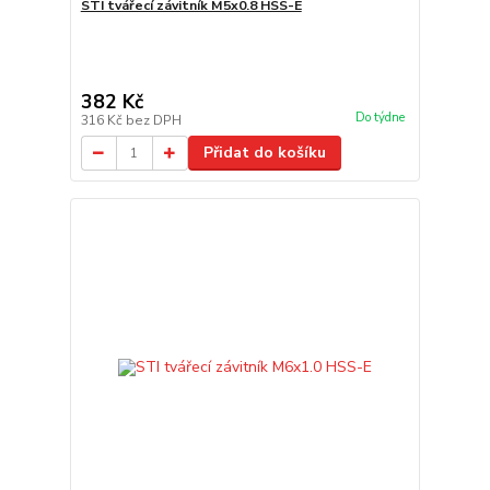
STI tvářecí závitník M5x0.8 HSS-E
382 Kč
Do týdne
316 Kč
bez DPH
Přidat do košíku