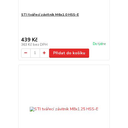
STI tvářecí závitník M6x1.0 HSS-E
439 Kč
Do týdne
363 Kč
bez DPH
Přidat do košíku