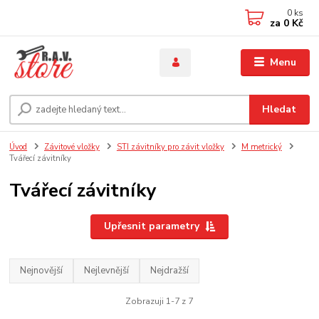
0
ks
za
0 Kč
Menu
Hledat
Úvod
Závitové vložky
STI závitníky pro závit vložky
M metrický
Tvářecí závitníky
Tvářecí závitníky
Upřesnit parametry
Nejnovější
Nejlevnější
Nejdražší
Zobrazuji 1-7 z 7