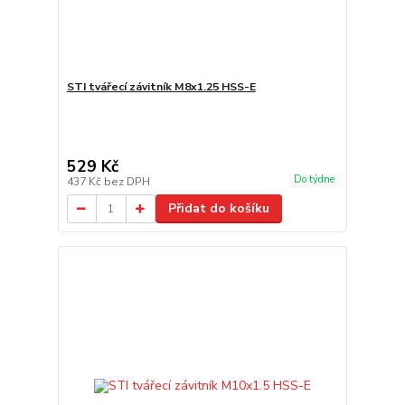
STI tvářecí závitník M8x1.25 HSS-E
529 Kč
Do týdne
437 Kč
bez DPH
Přidat do košíku