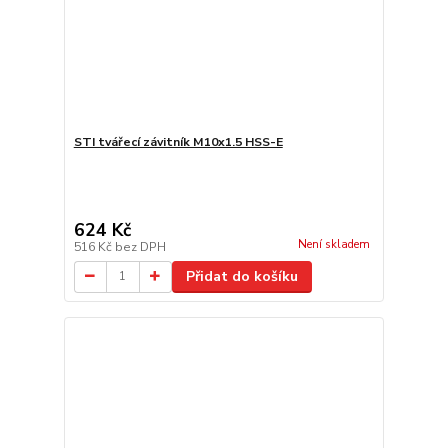
STI tvářecí závitník M10x1.5 HSS-E
624 Kč
Není skladem
516 Kč
bez DPH
Přidat do košíku