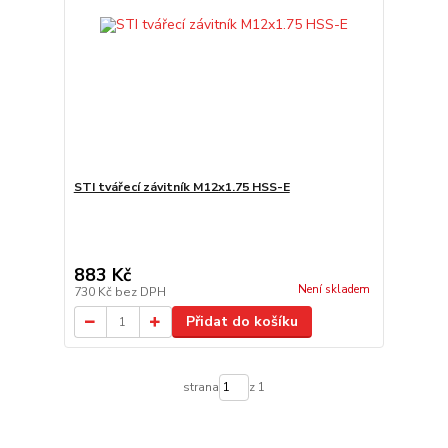
STI tvářecí závitník M12x1.75 HSS-E
883 Kč
Není skladem
730 Kč
bez DPH
Přidat do košíku
strana
z 1