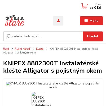
0
ks
za
0 Kč
Menu
Hledat
Úvod
Ruční nářadí
Kleště
KNIPEX 8802300T Instalatérské kleště
Alligator s pojistným okem
KNIPEX 8802300T Instalatérské
kleště Alligator s pojistným okem