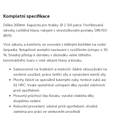
Kompletní specifikace
Délka 300mm. Kapacita pro trubky: Ø 2 3/4 palce. Fosfátované
sikovky, Leštěná hlava, rukojeti s vícesložkovými povlaky. DIN ISO
8976.
Více výkonu a komfortu ve srovnání s běžnými kleštěmi na vodní
čerpadla: 9stupňové aretační nastavení s rozšířením úchopu o 30
%; Snadný přístup k obrobku v důsledku velmi štíhlého
konstrukčního tvaru v celé oblasti hlavy a kloubu
Samosvorné na trubkách a maticích: žádné sklouzávání na
sevřené součásti, práce šetřící síly a vynaložení menší síly.
Plochy čelistí se speciálně kalenými zuby, tvrdost zubů asi
61 HRC: trvale spolehlivé uchopení díky vysoké odolnosti
proti opotřebení.
Posuvný průchozí čep kloubu: vysoká stabilita díky
dvojitému vedení.
Robustní provedení, odolné proti opotřebení, vhodné
zejména pro práci ve venkovním prostředí.