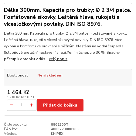
Délka 300mm. Kapacita pro trubky: Ø 2 3/4 palce.
Fosfátované sikovky, Leštěná hlava, rukojeti s
vícesložkovými povlaky. DIN ISO 8976.
Délka 300mm. Kapacita pro trubky: Ø 2 3/4 palce. Fosfátované sikovky,
Leštěná hlava, rukojeti s vícesložkovými povlaky. DIN ISO 8976. Více
výkonu a komfortu ve srovnání s běžnými kleštěmi na vodní čerpadla:
9stupňové aretační nastavení s rozšířením úchopu o 30 %; Snadný
přístup k obrobku v důs...
celý popis
Dostupnost
Není skladem
1 464 Kč
1 210 Kč
bez DPH
Přidat do košíku
Číslo produktu:
8802300T
EAN kód:
4003773080183
Výrobce:
KNIPEX