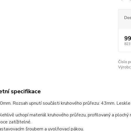
Dos
99
823
Číslo p
Výrobc
tní specifikace
mm. Rozsah upnutí součásti kruhového průřezu: 43mm. Leskle zi
lehlivě uchopí materiál kruhového průřezu, profilovaný a plochý 
oce zatížitelné.
astavovacím šroubem a uvolňovací pákou.