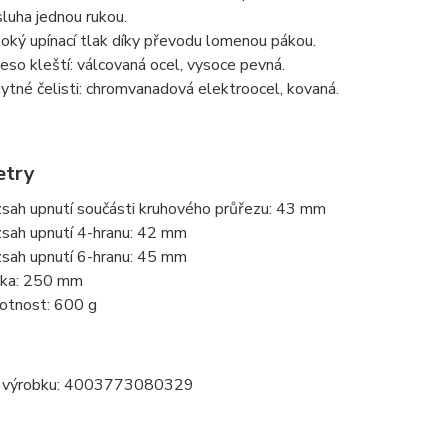
luha jednou rukou.
oký upínací tlak díky převodu lomenou pákou.
eso kleští: válcovaná ocel, vysoce pevná.
ytné čelisti: chromvanadová elektroocel, kovaná.
etry
sah upnutí součásti kruhového průřezu: 43 mm
sah upnutí 4-hranu: 42 mm
sah upnutí 6-hranu: 45 mm
ka: 250 mm
tnost: 600 g
 výrobku: 4003773080329