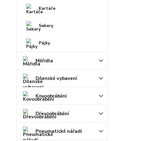
Kartáče
Sekery
Pájky
Měřidla
Dílenské vybavení
Kovoobrábění
Dřevoobrábění
Pneumatické nářadí