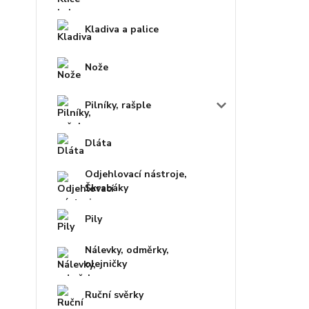
Kladiva a palice
Nože
Pilníky, rašple
Dláta
Odjehlovací nástroje,
Škrabáky
Pily
Nálevky, odměrky,
olejničky
Ruční svěrky