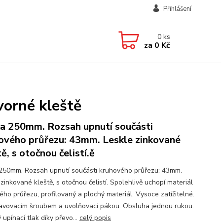
Přihlášení
0
ks
za
0 Kč
orné kleště
a 250mm. Rozsah upnutí součásti
ového průřezu: 43mm. Leskle zinkované
ě, s otočnou čelistí.ě
250mm. Rozsah upnutí součásti kruhového průřezu: 43mm.
zinkované kleště, s otočnou čelistí. Spolehlivě uchopí materiál
ého průřezu, profilovaný a plochý materiál. Vysoce zatížitelné.
avovacím šroubem a uvolňovací pákou. Obsluha jednou rukou.
upínací tlak díky převo...
celý popis