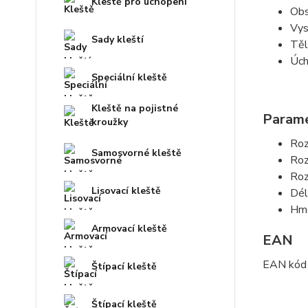
Kleště pro uchopení
Obs
Vys
Sady kleští
Těl
Úch
Speciální kleště
Kleště na pojistné
Param
kroužky
Roz
Samosvorné kleště
Roz
Roz
Lisovací kleště
Dél
Hmo
Armovací kleště
EAN
EAN kód
Štípací kleště
Štípací kleště