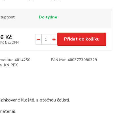
tupnost
Do týdne
6 Kč
Přidat do košíku
 Kč
bez DPH
roduktu:
4014250
EAN kód:
4003773080329
e:
KNIPEX
nkované kleště, s otočnou čelistí.
materiál.