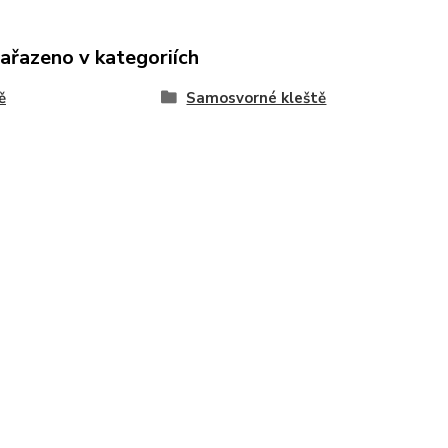
zařazeno v kategoriích
ě
Samosvorné kleště