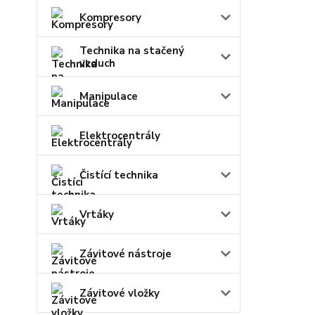
Kompresory
Technika na stačený
vzduch
Manipulace
Elektrocentrály
Čistící technika
Vrtáky
Závitové nástroje
Závitové vložky