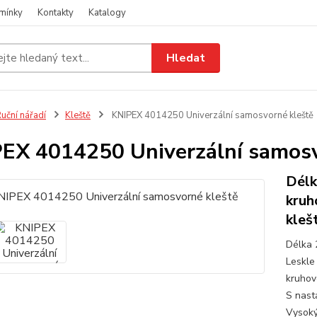
mínky
Kontakty
Katalogy
Hledat
uční nářadí
Kleště
KNIPEX 4014250 Univerzální samosvorné kleště
EX 4014250 Univerzální samosv
Délk
kruh
klešt
Délka 
Leskle 
kruhov
S nast
Vysoký 