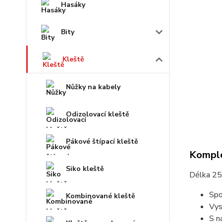
Hasáky
Bity
Kleště
Nůžky na kabely
Odizolovací kleště
Pákové štípací kleště
Komple
Siko kleště
Délka 250
Spo
Kombinované kleště
Vys
S n