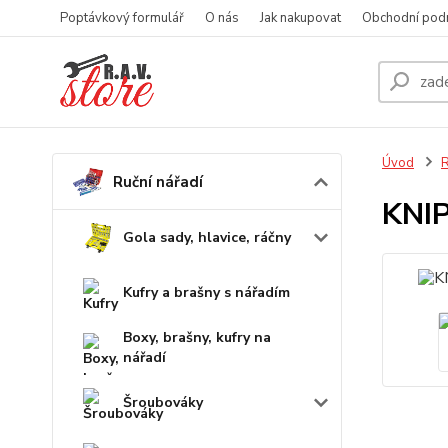
Poptávkový formulář
O nás
Jak nakupovat
Obchodní pod
Úvod
R
Ruční nářadí
KNIP
Gola sady, hlavice, ráčny
Kufry a brašny s nářadím
Boxy, brašny, kufry na
nářadí
Šroubováky