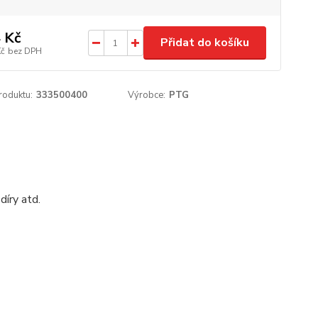
 Kč
Přidat do košíku
Kč
bez DPH
roduktu:
333500400
Výrobce:
PTG
díry atd.