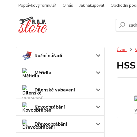
Poptávkový formulář
O nás
Jak nakupovat
Obchodní pod
Úvod
V
Ruční nářadí
HSS
Měřidla
Dílenské vybavení
Kovoobrábění
Dřevoobrábění