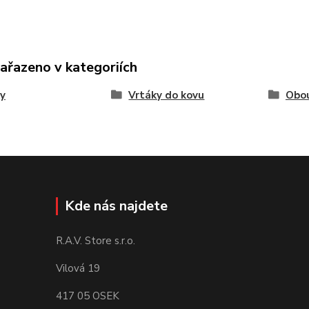
zařazeno v kategoriích
y
Vrtáky do kovu
Obo
Kde nás najdete
R.A.V. Store s.r.o.
Vilová 19
417 05 OSEK