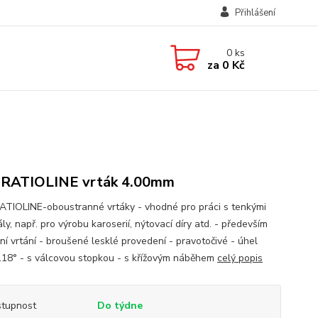
Přihlášení
0
ks
za
0 Kč
 RATIOLINE vrták 4.00mm
TIOLINE-oboustranné vrtáky - vhodné pro práci s tenkými
ly, např. pro výrobu karoserií, nýtovací díry atd. - především
ní vrtání - broušené lesklé provedení - pravotočivé - úhel
118° - s válcovou stopkou - s křížovým náběhem
celý popis
tupnost
Do týdne