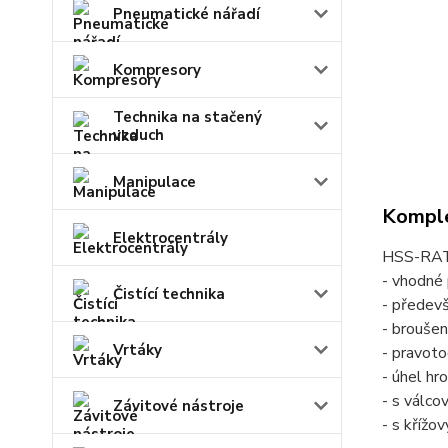
Pneumatické nářadí
Kompresory
Technika na stačený
vzduch
Manipulace
Komple
Elektrocentrály
HSS-RAT
- vhodné 
Čistící technika
- předevš
- broušen
Vrtáky
- pravoto
- úhel hr
- s válco
Závitové nástroje
- s kříž