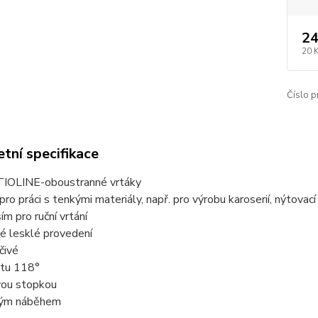
24
20 
Číslo p
tní specifikace
IOLINE-oboustranné vrtáky
pro práci s tenkými materiály, např. pro výrobu karoserií, nýtovací 
ím pro ruční vrtání
é lesklé provedení
čivé
otu 118°
vou stopkou
ovým náběhem