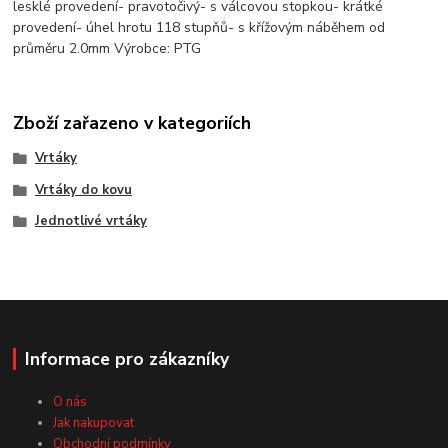
lesklé provedení- pravotočivý- s válcovou stopkou- krátké
provedení- úhel hrotu 118 stupňů- s křížovým náběhem od
průměru 2.0mm Výrobce: PTG
Zboží zařazeno v kategoriích
Vrtáky
Vrtáky do kovu
Jednotlivé vrtáky
Informace pro zákazníky
O nás
Jak nakupovat
Obchodní podmínky