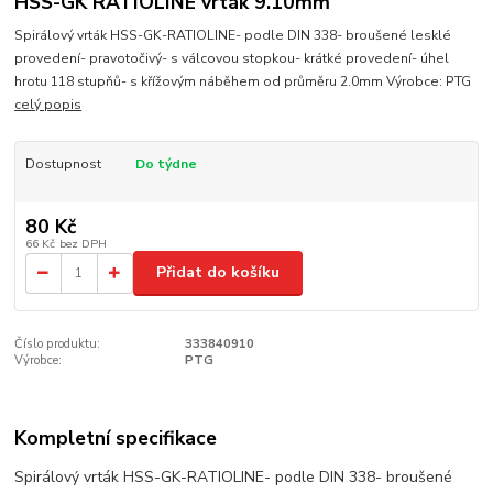
HSS-GK RATIOLINE vrták 9.10mm
Spirálový vrták HSS-GK-RATIOLINE- podle DIN 338- broušené lesklé
provedení- pravotočivý- s válcovou stopkou- krátké provedení- úhel
hrotu 118 stupňů- s křížovým náběhem od průměru 2.0mm Výrobce: PTG
celý popis
Dostupnost
Do týdne
80 Kč
66 Kč
bez DPH
Přidat do košíku
Číslo produktu:
333840910
Výrobce:
PTG
Kompletní specifikace
Spirálový vrták HSS-GK-RATIOLINE- podle DIN 338- broušené