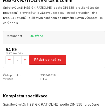
HSS-GK RATIOLINE vrták 8.10mm
Spirálový vrták HSS-GK-RATIOLINE- podle DIN 338- broušené lesklé
provedení- pravotočivý- s válcovou stopkou- krátké provedení- úhel
hrotu 118 stupňů- s křížovým náběhem od průměru 2.0mm Výrobce: PTG
celý popis
Dostupnost
Do týdne
64 Kč
53 Kč
bez DPH
Přidat do košíku
Číslo produktu:
333840810
Výrobce:
PTG
Kompletní specifikace
Spirálový vrták HSS-GK-RATIOLINE- podle DIN 338- broušené