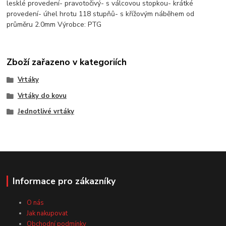
lesklé provedení- pravotočivý- s válcovou stopkou- krátké
provedení- úhel hrotu 118 stupňů- s křížovým náběhem od
průměru 2.0mm Výrobce: PTG
Zboží zařazeno v kategoriích
Vrtáky
Vrtáky do kovu
Jednotlivé vrtáky
Informace pro zákazníky
O nás
Jak nakupovat
Obchodní podmínky