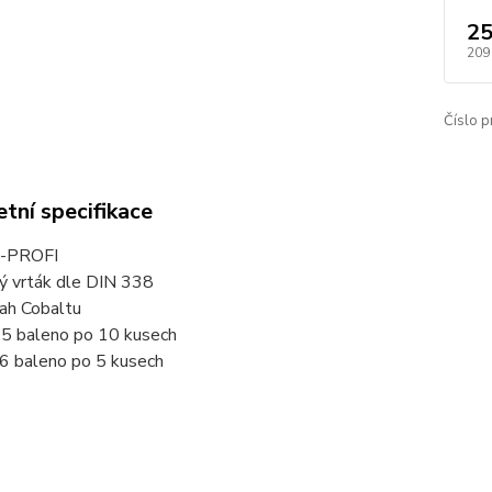
25
209
Číslo p
tní specifikace
-PROFI
vý vrták dle DIN 338
ah Cobaltu
,5 baleno po 10 kusech
6 baleno po 5 kusech