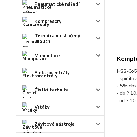
Pneumatické nářadí
Kompresory
Technika na stačený
vzduch
Manipulace
Komple
HSS-Co5
Elektrocentrály
- spirálo
- 5% obs
Čistící technika
- do ? 10
od ? 10,
Vrtáky
Závitové nástroje