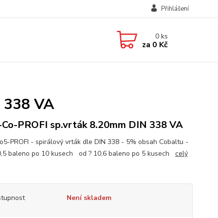
Přihlášení
0
ks
za
0 Kč
 338 VA
Co-PROFI sp.vrták 8.20mm DIN 338 VA
5-PROFI - spirálový vrták dle DIN 338 - 5% obsah Cobaltu -
0,5 baleno po 10 kusech od ? 10,6 baleno po 5 kusech
celý
tupnost
Není skladem