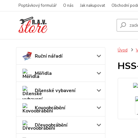
Poptávkový formulář
O nás
Jak nakupovat
Obchodní pod
Úvod
V
Ruční nářadí
HSS-
Měřidla
Dílenské vybavení
Kovoobrábění
Dřevoobrábění