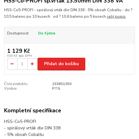
HSS-Co-PROFI sp.vrták 13.50mm DIN 338 VA
HSS-Co5-PROFI - spirálový vrták dle DIN 338 - 5% obsah Cobaltu - do ?
10,5 baleno po 10 kusech od ? 10,6 baleno po 5 kusech
celý popis
Dostupnost
Do týdne
1 129 Kč
933 Kč
bez DPH
Přidat do košíku
Číslo produktu:
233851350
Výrobce:
PTG
Kompletní specifikace
HSS-Co5-PROFI
- spirálový vrták dle DIN 338
- 5% obsah Cobaltu