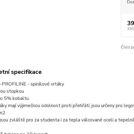
Dos
39
330
Číslo p
tní specifikace
PROFILINE - spirálové vrtáky
vou stopkou
no 5% kobaltu
táky mají výjimečnou odolnost proti přehřátí, jsou určeny pro leg
m2
jsou zvláště pro za studenta i za tepla válcované oceli a tepeln