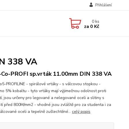
Přihlášení
0
ks
za
0 Kč
IN 338 VA
Co-PROFI sp.vrták 11.00mm DIN 338 VA
5-PROFILINE - spirálové vrtáky - s válcovou stopkou -
no 5% kobaltu - tyto vrtáky mají výjimečnou odolnost proti
í, jsou určeny pro legované a nelegované oceli a slitiny s
tí před 800M/mm2 - vhodné jsou zvláště pro za studenta i za
válcované oceli a tepelně zušlechtěné...
celý popis