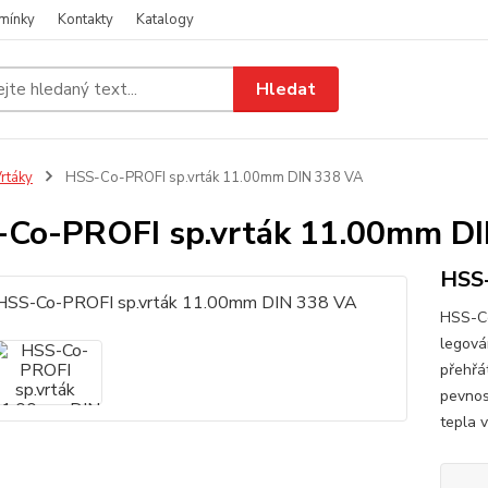
mínky
Kontakty
Katalogy
Hledat
rtáky
HSS-Co-PROFI sp.vrták 11.00mm DIN 338 VA
Co-PROFI sp.vrták 11.00mm D
HSS-
HSS-Co
legová
přehřát
pevnos
tepla 