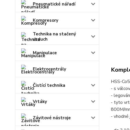
Pneumatické nářadí
Kompresory
Technika na stačený
vzduch
Manipulace
Komple
Elektrocentrály
HSS-Co5-
Čistící technika
- s válco
- legová
Vrtáky
- tyto vr
800M/m
- vhodné 
Závitové nástroje