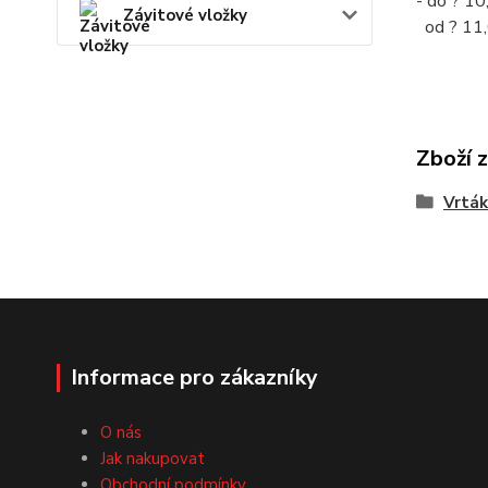
- do ? 10
Závitové vložky
od ? 11,
Zboží 
Vrták
Informace pro zákazníky
O nás
Jak nakupovat
Obchodní podmínky