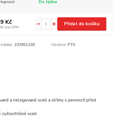
tupnost
Do týdne
9 Kč
Přidat do košíku
 Kč
bez DPH
roduktu:
233851100
Výrobce:
PTG
ované a nelegované oceli a slitiny s pevností před
ě zušlechtěné oceli