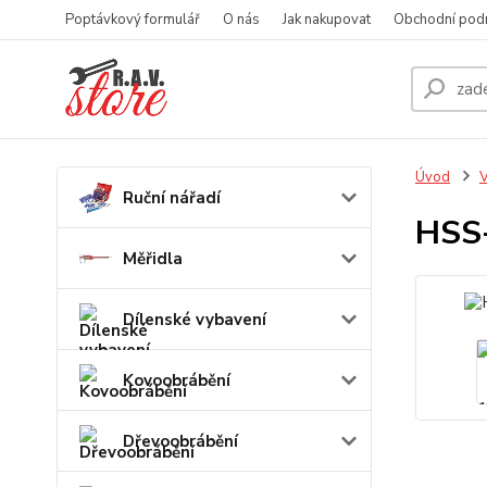
Poptávkový formulář
O nás
Jak nakupovat
Obchodní pod
Úvod
V
Ruční nářadí
HSS-
Měřidla
Dílenské vybavení
Kovoobrábění
Dřevoobrábění