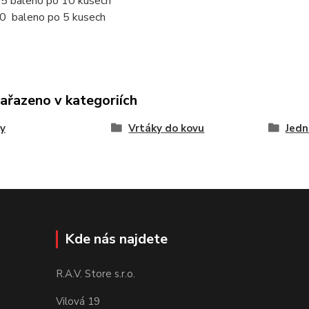
,5 baleno po 10 kusech
0 baleno po 5 kusech
zařazeno v kategoriích
y
Vrtáky do kovu
Jedn
Kde nás najdete
R.A.V. Store s.r.o.
Vilová 19