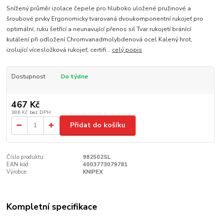
Snížený průměr izolace čepele pro hluboko uložené pružinové a
šroubové prvky Ergonomicky tvarovaná dvoukomponentní rukojeť pro
optimální, ruku šetřící a neunavující přenos sil Tvar rukojetí bránící
kutálení při odložení Chromvanadmolybdenová ocel Kalený hrot,
izolující vícesložková rukojeť, certifi...
celý popis
Dostupnost
Do týdne
467 Kč
386 Kč
bez DPH
Přidat do košíku
Číslo produktu:
982502SL
EAN kód:
4003773079781
Výrobce:
KNIPEX
Kompletní specifikace