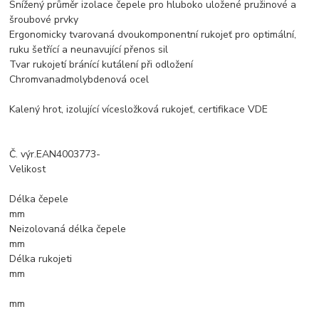
Snížený průměr izolace čepele pro hluboko uložené pružinové a
šroubové prvky
Ergonomicky tvarovaná dvoukomponentní rukojeť pro optimální,
ruku šetřící a neunavující přenos sil
Tvar rukojetí bránící kutálení při odložení
Chromvanadmolybdenová ocel
Kalený hrot, izolující vícesložková rukojeť, certifikace VDE
Č. výr.EAN4003773-
Velikost
Délka čepele
mm
Neizolovaná délka čepele
mm
Délka rukojeti
mm
mm