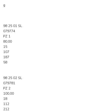
g
98 25 01 SL
079774
PZ 1
80,00
15
107
187
58
98 25 02 SL
079781
PZ 2
100,00
18
112
212