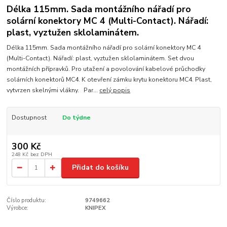
Délka 115mm. Sada montážního nářadí pro
solární konektory MC 4 (Multi-Contact). Nářadí:
plast, vyztužen sklolaminátem.
Délka 115mm. Sada montážního nářadí pro solární konektory MC 4
(Multi-Contact). Nářadí: plast, vyztužen sklolaminátem. Set dvou
montážních přípravků. Pro utažení a povolování kabelové průchodky
solárních konektorů MC4. K otevření zámku krytu konektoru MC4. Plast,
vytvrzen skelnými vlákny. Par...
celý popis
Dostupnost
Do týdne
300 Kč
248 Kč
bez DPH
Přidat do košíku
Číslo produktu:
9749662
Výrobce:
KNIPEX