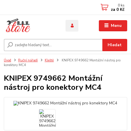
0
ks
za
0 Kč
Menu
Hledat
Úvod
Ruční nářadí
Kleště
KNIPEX 9749662 Montážní nástroj pro
konektory MC4
KNIPEX 9749662 Montážní
nástroj pro konektory MC4