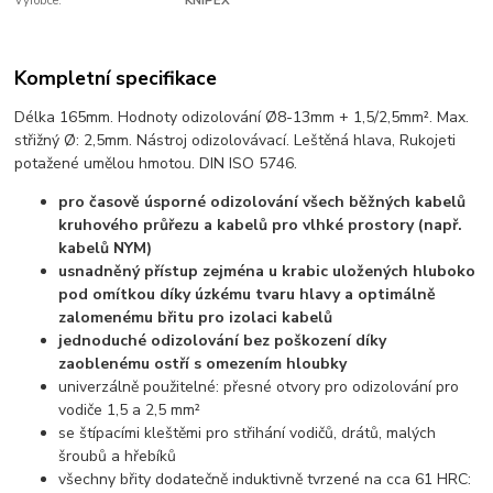
Výrobce:
KNIPEX
Kompletní specifikace
Délka 165mm. Hodnoty odizolování Ø8-13mm + 1,5/2,5mm². Max.
střižný Ø: 2,5mm. Nástroj odizolovávací. Leštěná hlava, Rukojeti
potažené umělou hmotou. DIN ISO 5746.
pro časově úsporné odizolování všech běžných kabelů
kruhového průřezu a kabelů pro vlhké prostory (např.
kabelů NYM)
usnadněný přístup zejména u krabic uložených hluboko
pod omítkou díky úzkému tvaru hlavy a optimálně
zalomenému břitu pro izolaci kabelů
jednoduché odizolování bez poškození díky
zaoblenému ostří s omezením hloubky
univerzálně použitelné: přesné otvory pro odizolování pro
vodiče 1,5 a 2,5 mm²
se štípacími kleštěmi pro střihání vodičů, drátů, malých
šroubů a hřebíků
všechny břity dodatečně induktivně tvrzené na cca 61 HRC: