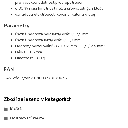
pro vysokou odolnost proti opotřebení
o 30 % nižší hmotnost než u srovnatelných kleští
vanadová elektroocel; kovaná, kalená v oleji
Parametry
Řezná hodnota,polotvrdý drát: Ø 2,5 mm
Řezná hodnota,tvrdý drát: Ø 1,2 mm
Hodnoty odizolování: 8 - 13 Ø mm + 1,5 / 2,5 mm²
Délka: 165 mm
Hmotnost: 180 g
EAN
EAN kód výrobku: 4003773079675
Zboží zařazeno v kategoriích
Kleště
Odizolovací kleště