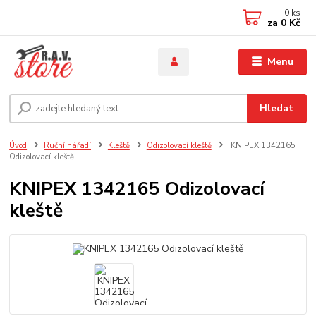
0
ks
za
0 Kč
Menu
Hledat
Úvod
Ruční nářadí
Kleště
Odizolovací kleště
KNIPEX 1342165
Odizolovací kleště
KNIPEX 1342165 Odizolovací
kleště