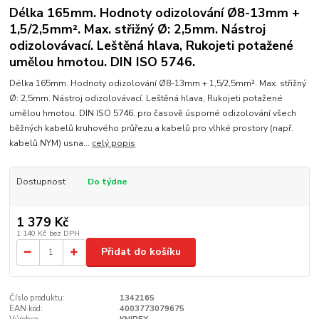
Délka 165mm. Hodnoty odizolování Ø8-13mm +
1,5/2,5mm². Max. střižný Ø: 2,5mm. Nástroj
odizolovávací. Leštěná hlava, Rukojeti potažené
umělou hmotou. DIN ISO 5746.
Délka 165mm. Hodnoty odizolování Ø8-13mm + 1,5/2,5mm². Max. střižný
Ø: 2,5mm. Nástroj odizolovávací. Leštěná hlava, Rukojeti potažené
umělou hmotou. DIN ISO 5746. pro časově úsporné odizolování všech
běžných kabelů kruhového průřezu a kabelů pro vlhké prostory (např.
kabelů NYM) usna...
celý popis
Dostupnost
Do týdne
1 379 Kč
1 140 Kč
bez DPH
Přidat do košíku
Číslo produktu:
1342165
EAN kód:
4003773079675