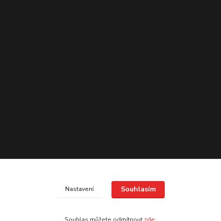
Souhlasím
Nastavení
Souhlas můžete odmítnout
zde
.