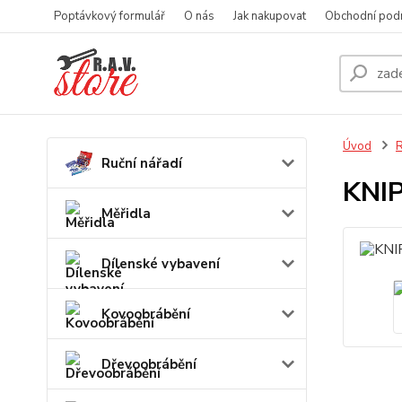
Poptávkový formulář
O nás
Jak nakupovat
Obchodní pod
Úvod
R
Ruční nářadí
KNIP
Měřidla
Dílenské vybavení
Kovoobrábění
Dřevoobrábění