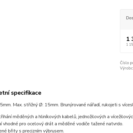
Dos
1 
1 1
Číslo p
Výrobc
tní specifikace
mm. Max. střižný Ø: 15mm. Brunýrované nářadí, rukojeti s víces
třihání měděných a hliníkových kabelů, jednožilových a vícežilovýc
í vhodné pro ocelový drát a měděné vodiče tažené natvrdo.
ené břity s precizním výbrusem.