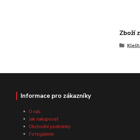
Zboží 
Klešt
Informace pro zákazníky
O nás
Jak nakupovat
Obchodní podmínky
Fotogalerie