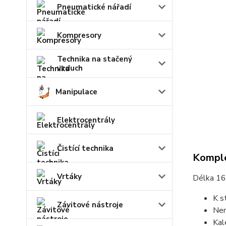
Pneumatické nářadí
Kompresory
Technika na stačený
vzduch
Manipulace
Elektrocentrály
Čistící technika
Komple
Vrtáky
Délka 165
K s
Závitové nástroje
Nen
Kal