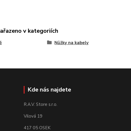
zařazeno v kategoriích
ě
Nůžky na kabely
Kde nás najdete
R.A.V. Store s.r.o.
Vilová 19
417 05 OSEK