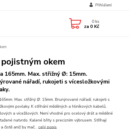
Přihlášení
0
ks
za
0 Kč
okem
 pojistným okem
a 165mm. Max. střižný Ø: 15mm.
ýrované nářadí, rukojeti s vícesložkovými
aky.
165mm. Max. střižný Ø: 15mm. Brunýrované nářadí, rukojeti s
ožkovými povlaky. K střihání měděných a hliníkových kabelů,
ilových a vícežilových. Není vhodné pro ocelový drát a měděné
tažené natvrdo. Kalené břity s precizním výbrusem. Stříhají
a čistě aniž by mač...
celý popis