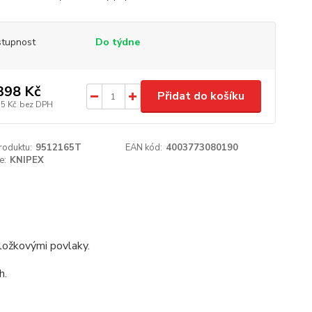
tupnost
Do týdne
398 Kč
Přidat do košíku
55 Kč
bez DPH
roduktu:
9512165T
EAN kód:
4003773080190
e:
KNIPEX
ložkovými povlaky.
h.