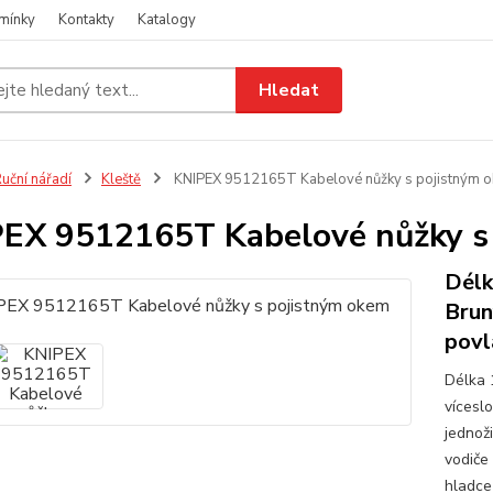
mínky
Kontakty
Katalogy
Hledat
uční nářadí
Kleště
KNIPEX 9512165T Kabelové nůžky s pojistným 
EX 9512165T Kabelové nůžky s
Délk
Brun
povl
Délka 
vícesl
jednož
vodiče 
hladce 