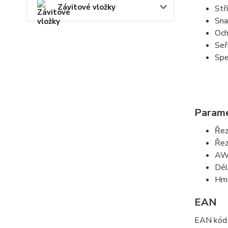
Závitové vložky
Stř
Sna
Och
Seř
Spe
Param
Řez
Řez
AW
Dél
Hmo
EAN
EAN kód