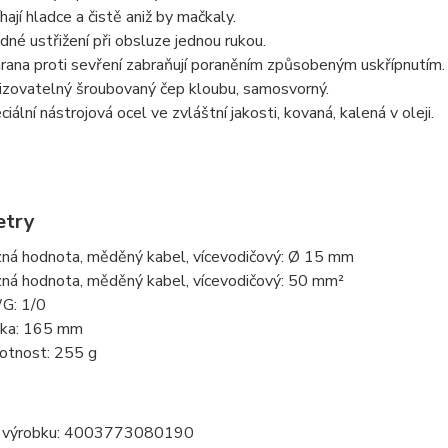
íhají hladce a čistě aniž by mačkaly.
dné ustřižení při obsluze jednou rukou.
rana proti sevření zabraňují poraněním způsobeným uskřípnutím.
izovatelný šroubovaný čep kloubu, samosvorný.
ciální nástrojová ocel ve zvláštní jakosti, kovaná, kalená v oleji.
etry
ná hodnota, měděný kabel, vícevodičový: Ø 15 mm
ná hodnota, měděný kabel, vícevodičový: 50 mm²
G: 1/0
ka: 165 mm
tnost: 255 g
 výrobku: 4003773080190