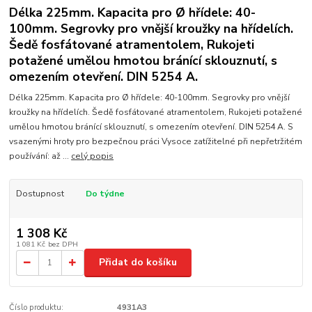
Délka 225mm. Kapacita pro Ø hřídele: 40-
100mm. Segrovky pro vnější kroužky na hřídelích.
Šedě fosfátované atramentolem, Rukojeti
potažené umělou hmotou bránící sklouznutí, s
omezením otevření. DIN 5254 A.
Délka 225mm. Kapacita pro Ø hřídele: 40-100mm. Segrovky pro vnější
kroužky na hřídelích. Šedě fosfátované atramentolem, Rukojeti potažené
umělou hmotou bránící sklouznutí, s omezením otevření. DIN 5254 A. S
vsazenými hroty pro bezpečnou práci Vysoce zatížitelné při nepřetržitém
používání: až ...
celý popis
Dostupnost
Do týdne
1 308 Kč
1 081 Kč
bez DPH
Přidat do košíku
Číslo produktu:
4931A3