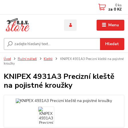
0
ks
za
0 Kč
Menu
Hledat
Úvod
Ruční nářadí
Kleště
KNIPEX 4931A3 Precizní kleště na pojistné
kroužky
KNIPEX 4931A3 Precizní kleště
na pojistné kroužky