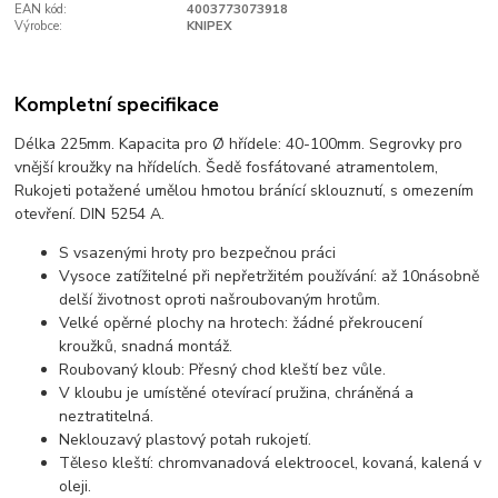
EAN kód:
4003773073918
Výrobce:
KNIPEX
Kompletní specifikace
Délka 225mm. Kapacita pro Ø hřídele: 40-100mm. Segrovky pro
vnější kroužky na hřídelích. Šedě fosfátované atramentolem,
Rukojeti potažené umělou hmotou bránící sklouznutí, s omezením
otevření. DIN 5254 A.
S vsazenými hroty pro bezpečnou práci
Vysoce zatížitelné při nepřetržitém používání: až 10násobně
delší životnost oproti našroubovaným hrotům.
Velké opěrné plochy na hrotech: žádné překroucení
kroužků, snadná montáž.
Roubovaný kloub: Přesný chod kleští bez vůle.
V kloubu je umístěné otevírací pružina, chráněná a
neztratitelná.
Neklouzavý plastový potah rukojetí.
Těleso kleští: chromvanadová elektroocel, kovaná, kalená v
oleji.