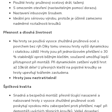
Použité hroty: pružinový ocelový drát, tažený.
S omezením otevření (nastavitelným pomocí dorazu).
Nastavení inbusovým šroubem.
Ideální pro sériovou výrobu, protože je účinně zamezeno
nadměrné roztažnosti kroužků
Přesnost a dlouhá životnost
Na hroty se používá vysoce zhuštěná pružinová ocel s
povrchem bez rýh Díky tomu snesou hroty vyšší dynamickou
i statickou zátěž. Hroty jsou při jednorázovém přetížení o 30
% stabilnější oproti běžným kleštím, současně umožňují lepší
přístupnost při montáži. Při dynamickém zatížení vydrží hrot
až 10krát déle! U přesných kleští na pojistné kroužky se
hroty upevňují tvářením zastudena.
Hroty jsou neztratitelné!
Špičková kvalita
Snadná a bezpečná montáž: přesně lícující nasazené a
nalisované hroty z vysoce zhuštěné pružinové oceli
poskytují vysokou míru zabezpečení proti přetížení, např. při
demontáži uvázlých těsnicích kroužků. Velké dosedací