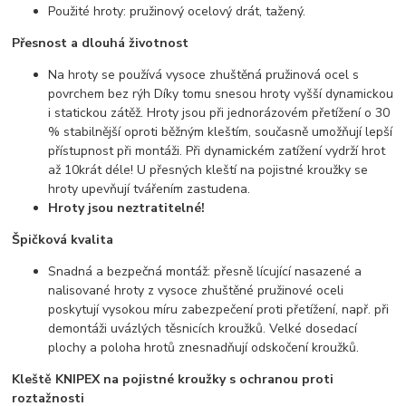
Použité hroty: pružinový ocelový drát, tažený.
Přesnost a dlouhá životnost
Na hroty se používá vysoce zhuštěná pružinová ocel s
povrchem bez rýh Díky tomu snesou hroty vyšší dynamickou
i statickou zátěž. Hroty jsou při jednorázovém přetížení o 30
% stabilnější oproti běžným kleštím, současně umožňují lepší
přístupnost při montáži. Při dynamickém zatížení vydrží hrot
až 10krát déle! U přesných kleští na pojistné kroužky se
hroty upevňují tvářením zastudena.
Hroty jsou neztratitelné!
Špičková kvalita
Snadná a bezpečná montáž: přesně lícující nasazené a
nalisované hroty z vysoce zhuštěné pružinové oceli
poskytují vysokou míru zabezpečení proti přetížení, např. při
demontáži uvázlých těsnicích kroužků. Velké dosedací
plochy a poloha hrotů znesnadňují odskočení kroužků.
Kleště KNIPEX na pojistné kroužky s ochranou proti
roztažnosti