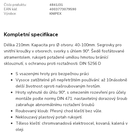
Číslo produktu:
4841J31
EAN kód:
4003773079590
Výrobce:
KNIPEX
Kompletní specifikace
Délka 210mm. Kapacita pro Ø otvoru: 40-100mm. Segrovky pro
vnitřní kroužky v otvorech, svorky s úhlem 90°. Šedě fosfátované
atramentolem, rukojeti potažené umělou hmotou bránící
sklouznutí, s ochranou proti roztažnosti. DIN 5256 D
S vsazenými hroty pro bezpečnou práci
Vysoce zatížitelné při nepřetržitém používání: až 10násobně
delší životnost oproti našroubovaným hrotům.
Hroty vyhnuté do úhlu 90°, s omezením rozevření pro účely
montáže podle normy DIN 471: nastavitelný dorazový šroub
zabraňuje abnormálnímu roztažení šroubů
Roubovaný kloub: Přesný chod kleští bez vůle.
Neklouzavý plastový potah rukojetí.
Těleso kleští: chromvanadová elektroocel, kovaná, kalená v
oleji.