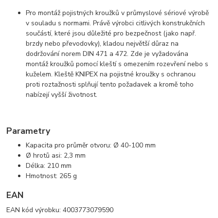
Pro montáž pojistných kroužků v průmyslové sériové výrobě
v souladu s normami. Právě výrobci citlivých konstrukčních
součástí, které jsou důležité pro bezpečnost (jako např.
brzdy nebo převodovky), kladou největší důraz na
dodržování norem DIN 471 a 472. Zde je vyžadována
montáž kroužků pomocí kleští s omezením rozevření nebo s
kuželem. Kleště KNIPEX na pojistné kroužky s ochranou
proti roztažnosti splňují tento požadavek a kromě toho
nabízejí vyšší životnost.
Parametry
Kapacita pro průměr otvoru: Ø 40-100 mm
Ø hrotů asi: 2,3 mm
Délka: 210 mm
Hmotnost: 265 g
EAN
EAN kód výrobku: 4003773079590