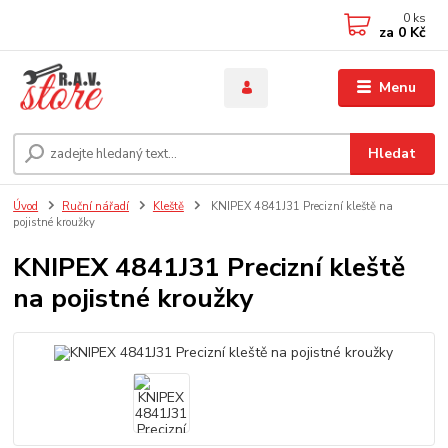
0
ks
za
0 Kč
Menu
Hledat
Úvod
Ruční nářadí
Kleště
KNIPEX 4841J31 Precizní kleště na
pojistné kroužky
KNIPEX 4841J31 Precizní kleště
na pojistné kroužky