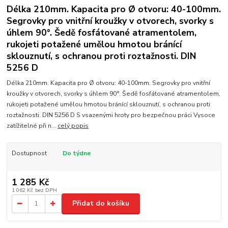
Délka 210mm. Kapacita pro Ø otvoru: 40-100mm.
Segrovky pro vnitřní kroužky v otvorech, svorky s
úhlem 90°. Šedě fosfátované atramentolem,
rukojeti potažené umělou hmotou bránící
sklouznutí, s ochranou proti roztažnosti. DIN
5256 D
Délka 210mm. Kapacita pro Ø otvoru: 40-100mm. Segrovky pro vnitřní
kroužky v otvorech, svorky s úhlem 90°. Šedě fosfátované atramentolem,
rukojeti potažené umělou hmotou bránící sklouznutí, s ochranou proti
roztažnosti. DIN 5256 D S vsazenými hroty pro bezpečnou práci Vysoce
zatížitelné při n...
celý popis
Dostupnost
Do týdne
1 285 Kč
1 062 Kč
bez DPH
Přidat do košíku