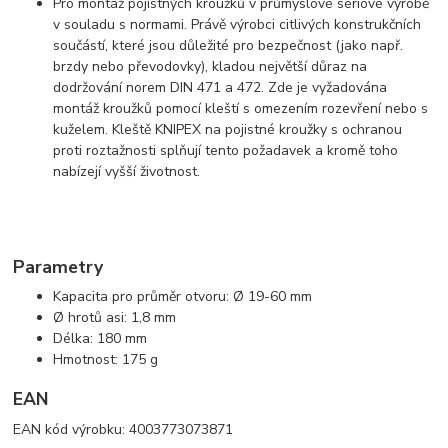
Pro montáž pojistných kroužků v průmyslové sériové výrobě
v souladu s normami. Právě výrobci citlivých konstrukčních
součástí, které jsou důležité pro bezpečnost (jako např.
brzdy nebo převodovky), kladou největší důraz na
dodržování norem DIN 471 a 472. Zde je vyžadována
montáž kroužků pomocí kleští s omezením rozevření nebo s
kuželem. Kleště KNIPEX na pojistné kroužky s ochranou
proti roztažnosti splňují tento požadavek a kromě toho
nabízejí vyšší životnost.
Parametry
Kapacita pro průměr otvoru: Ø 19-60 mm
Ø hrotů asi: 1,8 mm
Délka: 180 mm
Hmotnost: 175 g
EAN
EAN kód výrobku: 4003773073871