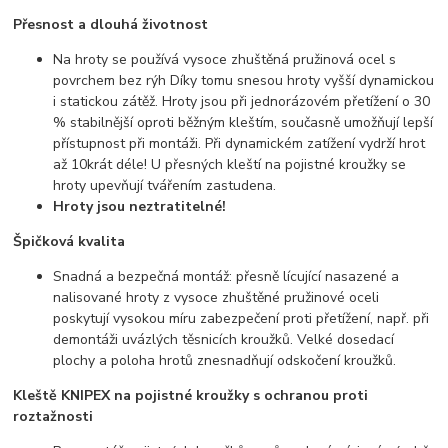
Přesnost a dlouhá životnost
Na hroty se používá vysoce zhuštěná pružinová ocel s
povrchem bez rýh Díky tomu snesou hroty vyšší dynamickou
i statickou zátěž. Hroty jsou při jednorázovém přetížení o 30
% stabilnější oproti běžným kleštím, současně umožňují lepší
přístupnost při montáži. Při dynamickém zatížení vydrží hrot
až 10krát déle! U přesných kleští na pojistné kroužky se
hroty upevňují tvářením zastudena.
Hroty jsou neztratitelné!
Špičková kvalita
Snadná a bezpečná montáž: přesně lícující nasazené a
nalisované hroty z vysoce zhuštěné pružinové oceli
poskytují vysokou míru zabezpečení proti přetížení, např. při
demontáži uvázlých těsnicích kroužků. Velké dosedací
plochy a poloha hrotů znesnadňují odskočení kroužků.
Kleště KNIPEX na pojistné kroužky s ochranou proti
roztažnosti