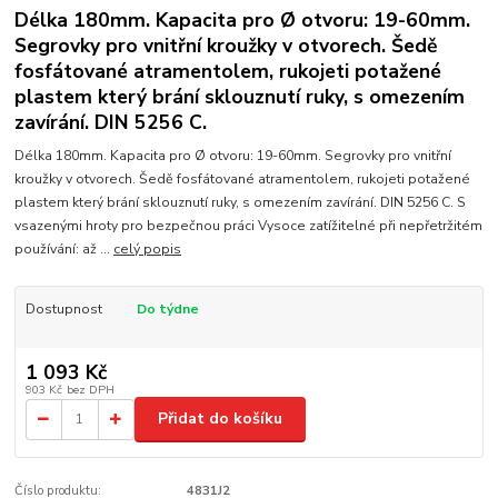
Délka 180mm. Kapacita pro Ø otvoru: 19-60mm.
Segrovky pro vnitřní kroužky v otvorech. Šedě
fosfátované atramentolem, rukojeti potažené
plastem který brání sklouznutí ruky, s omezením
zavírání. DIN 5256 C.
Délka 180mm. Kapacita pro Ø otvoru: 19-60mm. Segrovky pro vnitřní
kroužky v otvorech. Šedě fosfátované atramentolem, rukojeti potažené
plastem který brání sklouznutí ruky, s omezením zavírání. DIN 5256 C. S
vsazenými hroty pro bezpečnou práci Vysoce zatížitelné při nepřetržitém
používání: až ...
celý popis
Dostupnost
Do týdne
1 093 Kč
903 Kč
bez DPH
Přidat do košíku
Číslo produktu:
4831J2