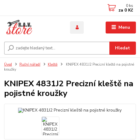
0
ks
za
0 Kč
Menu
Hledat
Úvod
Ruční nářadí
Kleště
KNIPEX 4831J2 Precizní kleště na pojistné
kroužky
KNIPEX 4831J2 Precizní kleště na
pojistné kroužky