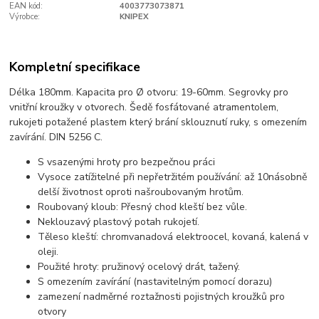
EAN kód:
4003773073871
Výrobce:
KNIPEX
Kompletní specifikace
Délka 180mm. Kapacita pro Ø otvoru: 19-60mm. Segrovky pro
vnitřní kroužky v otvorech. Šedě fosfátované atramentolem,
rukojeti potažené plastem který brání sklouznutí ruky, s omezením
zavírání. DIN 5256 C.
S vsazenými hroty pro bezpečnou práci
Vysoce zatížitelné při nepřetržitém používání: až 10násobně
delší životnost oproti našroubovaným hrotům.
Roubovaný kloub: Přesný chod kleští bez vůle.
Neklouzavý plastový potah rukojetí.
Těleso kleští: chromvanadová elektroocel, kovaná, kalená v
oleji.
Použité hroty: pružinový ocelový drát, tažený.
S omezením zavírání (nastavitelným pomocí dorazu)
zamezení nadměrné roztažnosti pojistných kroužků pro
otvory